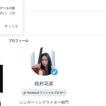
グイン
プロフィール
植村花菜
Amebaオフィシャルブロガー
シンガーソングライター
部門