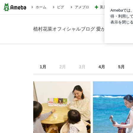
美川憲一 とても楽
ホーム
ピグ
アメブロ
2026年7月の画像｜植村花菜オフィシャルブログ 愛があればそれで
植村花菜オフィシャルブログ 愛があればそれでいい
1
月
2
月
3
月
4
月
5
月