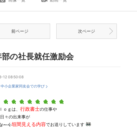
前ページ
次ページ
年部の社長就任激励会
-12 08:50:08
：
中小企業家同友会での学び
行政書士
ｌｏｇは、
の
仕事や
日々の出来事が
垣間見える内容
な～く
でお送りしています