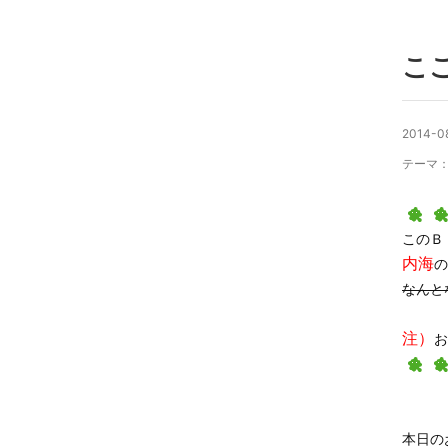
こ
2014-0
テーマ
このＢ
内
海
の
なんと
注）
お
本日の