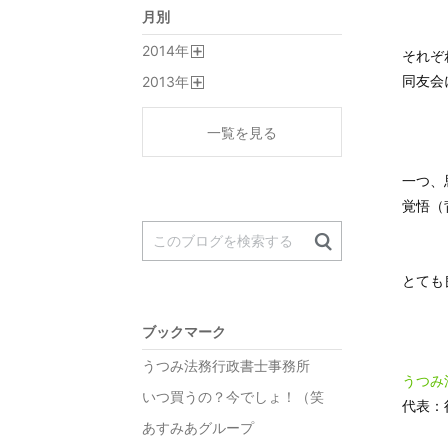
月別
2014
年
それぞ
開
同友会
2013
年
く
開
く
一覧を見る
一つ、
覚悟（
とても
ブックマーク
うつみ法務行政書士事務所
うつみ
いつ買うの？今でしょ！（笑
代表：
あすみあグループ