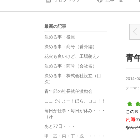
最新の記事
決める事：役員
決める事：商号（番外編）
青
花火も良いけど、工場萌え♪
決める事：商号（会社名）
決める事：株式会社設立（目
2014-08
次）
テーマ
青年部の社長就任激励会
ここですよー！ほら、ココ！！
毎日が仕事・毎日が休み・・・
このＢ
（汗
内
海
の
あと77日・・・
なんと
甲・乙・丙・丁・戊・・・・・