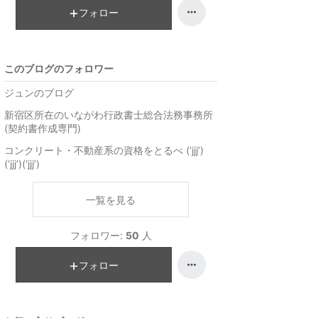
フォロー
このブログのフォロワー
ジュンのブログ
新宿区所在のいながわ行政書士総合法務事務所
(契約書作成専門)
コンクリート・不動産系の資格をとるべ (‘jjj’)
(‘jjj’)(‘jjj’)
一覧を見る
フォロワー:
50
人
フォロー