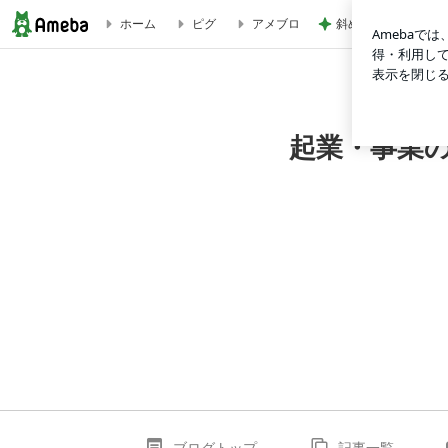
斜めにカットすると
ホーム
ピグ
アメブロ
起業・事業の専属サポーター 広島の若き行政書士のかわら版 
起業・事業
ブログトップ
記事一覧