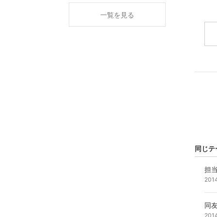
一覧を見る
同じテ
担
201
同
201