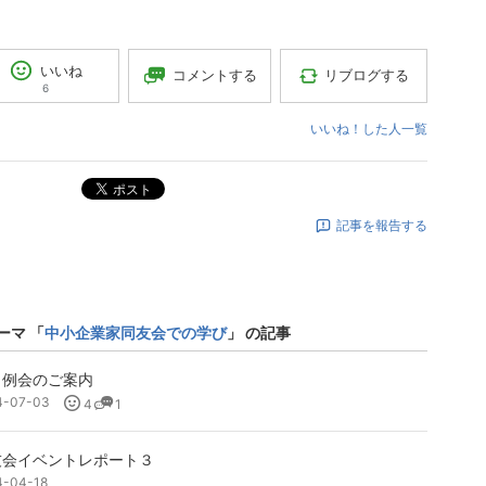
いいね
コメントする
リブログする
6
いいね！した人一覧
ポスト
記事を報告する
ーマ 「
中小企業家同友会での学び
」 の記事
当例会のご案内
4-07-03
4
1
友会イベントレポート３
4-04-18