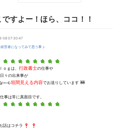
こですよー！ほら、ココ！！
8-08 07:30:47
：
経営者になってみて思う事
行政書士
ｌｏｇは、
の
仕事や
日々の出来事が
垣間見える内容
な～く
でお送りしています
仕事は常に真面目です。
お話はコチラ