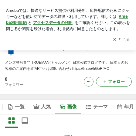
【公式】TRUEMAN(トゥルメン）の画像
アプリをダウンロードして
ブログの更新通知
を受け取りまし
開く
ょう。
【公式】TRUEMAN(トゥルメン）
メンズ整形専門 TRUEMAN(トゥルメン）日本公式ブログです。 日本人のお
客様のご案内をSTART✨ ↓お問い合わせ↓ https://lin.ee/hGbRfMO
0
フォロー
フォロワー
一覧
人気
画像
テーマ
年月