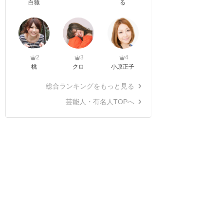
白猿
る
2
3
4
桃
クロ
小原正子
総合ランキングをもっと見る
芸能人・有名人TOPへ