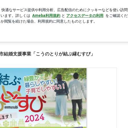
いた危険な訳
新規登録
ログ
芸能人ブログ
人気ブログ
こうのとりが結ぶ縁むすび」の画像 2枚中2枚目
活支援ネットワーク）
田市結婚支援事業「こうのとりが結ぶ縁むすび」