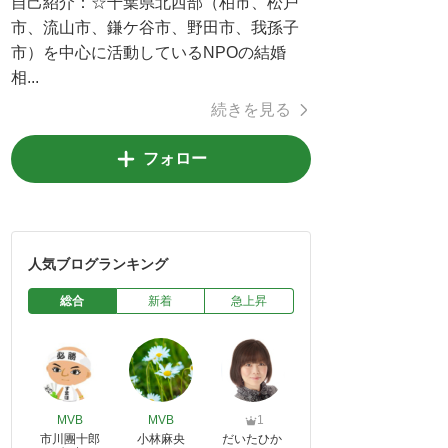
自己紹介：
☆千葉県北西部（柏市、松戸
市、流山市、鎌ケ谷市、野田市、我孫子
市）を中心に活動しているNPOの結婚
相...
続きを見る
フォロー
人気ブログランキング
総合
新着
急上昇
MVB
MVB
1
市川團十郎
小林麻央
だいたひか