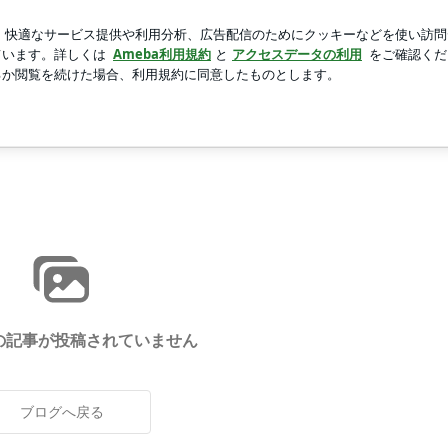
た心優しい青年
新規登録
芸能人ブログ
人気ブログ
の記事が投稿されていません
ブログへ戻る