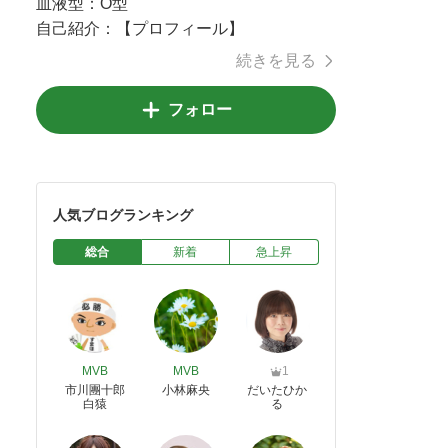
血液型：
O型
自己紹介：
【プロフィール】
続きを見る
フォロー
人気ブログランキング
総合
新着
急上昇
MVB
MVB
1
市川團十郎
小林麻央
だいたひか
白猿
る