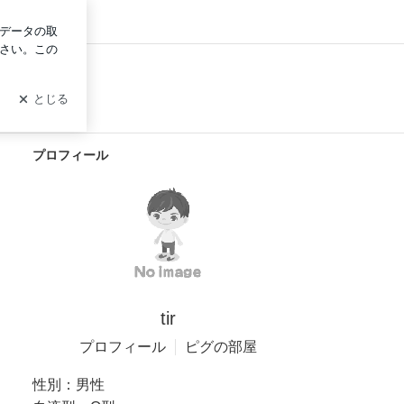
ログイン
プロフィール
tir
プロフィール
ピグの部屋
性別：
男性