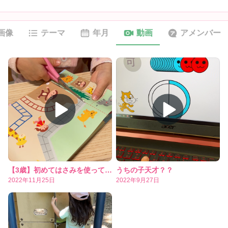
画像
テーマ
年月
動画
アメンバー
【3歳】初めてはさみを使ってみた結果
うちの子天才？？
2022年11月25日
2022年9月27日