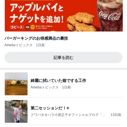
バーガーキングのお得感満点の裏技
Amebaトピックス
1日前
記事を読む
綺麗に拭いていた箱でする工作
Amebaトピックス
1日前
第二セッションだ！⭐️
クワバタオハラ小原正子オフィシャルブログ「女
13日前
前。」powered by Ameba