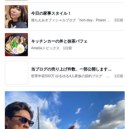
今日の家事スタイル！
堀ちえみオフィシャルブログ「hori-day」Powered
3日前
by Ameba
キッチンカーの丼と抹茶パフェ
Amebaトピックス
1日前
当ブログの売り上げ件数、一部公開します…
世帯年収500万 ゆるゆる4人家族の節約ブログ 〜
1日前
ケチ旦那と金銭感覚マヒ嫁の日々〜