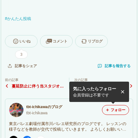
#
かんたん投稿
いいね
コメント
リブログ
3
記事を報告する
記事をシェア
前の記事
次の記事
蔓延防止に伴う当スタジオの
祝日のレッスンについて
気に入ったらフォロー
対応について
会員登録は不要です
tbt-ichikawaのブログ
フォロー
tbt-ichikawa
東京バレエ劇場付属市川バレエ研究所のブログです。 レッスンの
様子などを教師が交代で投稿していきます。 よろしくお願いいた
します！