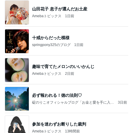
山田花子 息子が選んだお土産
Amebaトピックス
1日前
十戒からだった模様
springpony325のブログ
1日前
趣味で育てたメロンのいいかんじ
Amebaトピックス
2日前
必ず報われる！徳の法則♡
碇のりこオフィシャルブログ「お金と愛を手に入れ
3日前
る5つのリッチマインド」Powered by Ameba
参加を迷わずお断りした裁判
Amebaトピックス
13時間前