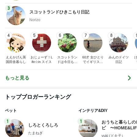
3
スコットランドひきこもり日記
Norizo
4
5
6
7
8
ええかげん英
おじょーず！L
スコットラン
60才 女ひとり
みんのドイツ
国田舎暮らし
ife☆in スイス
ドは今日も曇
でイギリスに
日記
り空
移住
もっと見る
トップブロガーランキング
ペット
インテリア&DIY
1
1
おうちと暮らしの
しろとくろしろ
ピ 〜HOME&LI
たまねぎ
yuki (ドキ子）