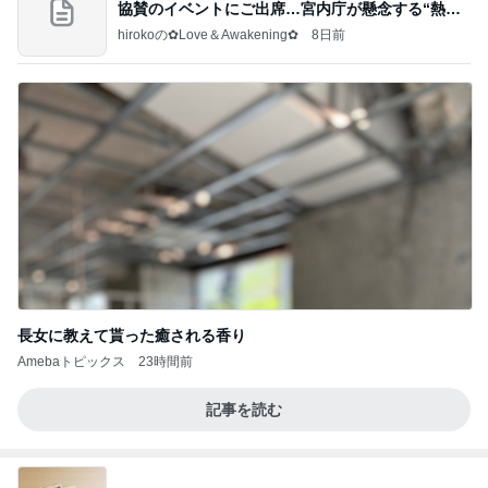
協賛のイベントにご出席…宮内庁が懸念する“熱心
すぎ
hirokoの✿Love＆Awakening✿
8日前
長女に教えて貰った癒される香り
Amebaトピックス
23時間前
記事を読む