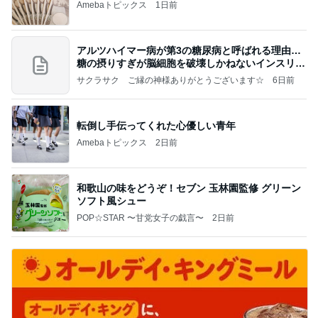
Amebaトピックス
1日前
アルツハイマー病が第3の糖尿病と呼ばれる理由…
糖の摂りすぎが脳細胞を破壊しかねないインスリン
の恐
サクラサク ご縁の神様ありがとうございます☆
6日前
転倒し手伝ってくれた心優しい青年
Amebaトピックス
2日前
和歌山の味をどうぞ！セブン 玉林園監修 グリーン
ソフト風シュー
POP☆STAR 〜甘党女子の戯言〜
2日前