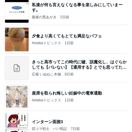
私達が何も言えなくなる事を楽しみにしていまー
す｡
最後の悪あがき
2日前
夕食より高くてもとても満足なパフェ
Amebaトピックス
1日前
きっと高市ってこの時代に嘘、誤魔化し、はぐらか
しても【バレない】【通用する】とでも思ってたん
だろ
広報 いぬねこ本舗
9日前
座席を取られ悔しい妊娠中の電車通勤
Amebaトピックス
1日前
インターン面接3
四コマ戦士 パパ戦記
7日前