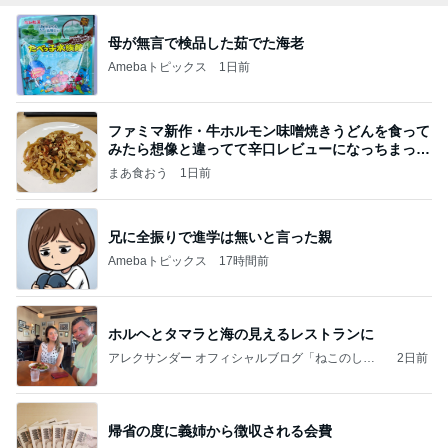
母が無言で検品した茹でた海老
Amebaトピックス
1日前
ファミマ新作・牛ホルモン味噌焼きうどんを食って
みたら想像と違ってて辛口レビューになっちまった
話
まあ食おう
1日前
兄に全振りで進学は無いと言った親
Amebaトピックス
17時間前
ホルヘとタマラと海の見えるレストランに
アレクサンダー オフィシャルブログ「ねこのしっ
2日前
ぽ欲しいな」Powered by Ameba
帰省の度に義姉から徴収される会費