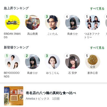
急上昇ランキング
すべて見る
1
2
3
4
5
EBiDAN 39&Ki
高山善廣
こいたん
島倉りか
つばきファク
DS
トリー
新登場ランキング
すべて見る
1
2
3
4
5
BEYOOOOO
島倉りか
ゆうこりん
石 安伊
蒼井心音
NDS
有名店の八つ橋の真剣な食べ比べ
Amebaトピックス
1日前