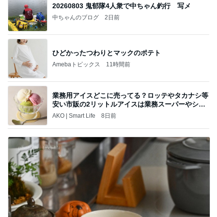
20260803 鬼郁隊4人衆で中ちゃん釣行 写メ
中ちゃんのブログ
2日前
ひどかったつわりとマックのポテト
Amebaトピックス
11時間前
業務用アイスどこに売ってる？ロッテやタカナシ等
安い市販の2リットルアイスは業務スーパーやシャ
トレ
AKO | Smart Life
8日前