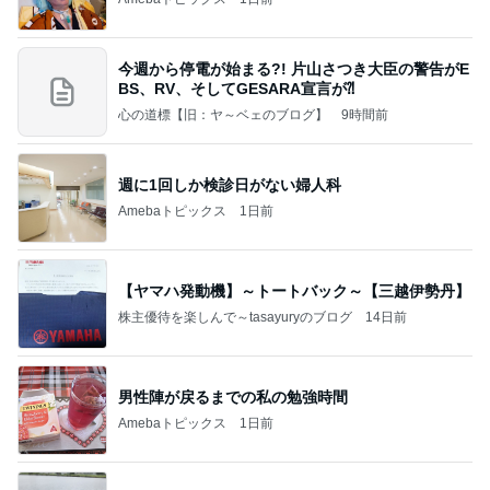
今週から停電が始まる?! 片山さつき大臣の警告がE
BS、RV、そしてGESARA宣言が⁈
心の道標【旧：ヤ～ベェのブログ】
9時間前
週に1回しか検診日がない婦人科
Amebaトピックス
1日前
【ヤマハ発動機】～トートバック～【三越伊勢丹】
株主優待を楽しんで～tasayuryのブログ
14日前
男性陣が戻るまでの私の勉強時間
Amebaトピックス
1日前