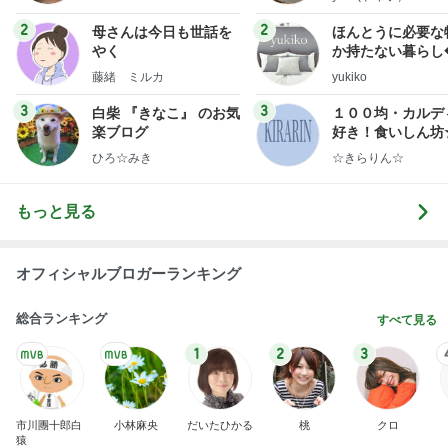
2
2
母さんは今日も世話を
ほんとうに必要な
やく
か持たない暮らし
ep Life Simple
藤緒 ミルカ
yukiko
ンテリアのきろく
3
3
白柴 『きなこ』 のお気
１００均・カルデ
楽ブログ
好き！食いしん坊
らりん☆のブログ
ひろ☆みき
☆きらりん☆
もっと見る
オフィシャルブロガーランキング
総合ランキング
すべて見る
1
2
3
市川團十郎白
小林麻央
だいたひかる
桃
クロ
猿