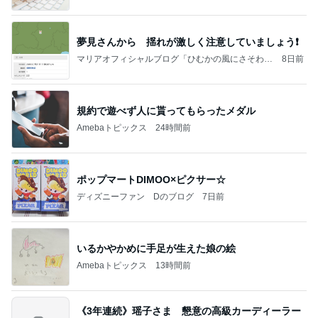
夢見さんから 揺れが激しく注意していましょう❗️
マリアオフィシャルブログ「ひむかの風にさそわれ
8日前
て」Powered by Ameba
規約で遊べず人に貰ってもらったメダル
Amebaトピックス
24時間前
ポップマートDIMOO×ピクサー☆
ディズニーファン Dのブログ
7日前
いるかやかめに手足が生えた娘の絵
Amebaトピックス
13時間前
《3年連続》瑶子さま 懇意の高級カーディーラー