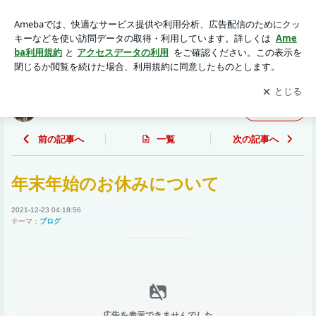
年末年始のお休みについて | tbt-ichikawaのブログ
アプリをダウンロードして
ブログの更新通知
を受け取りまし
開く
ょう。
tbt-ichikawaのブログ
フォロー
前の記事へ
一覧
次の記事へ
年末年始のお休みについて
2021-12-23 04:18:56
テーマ：
ブログ
広告を表示できませんでした