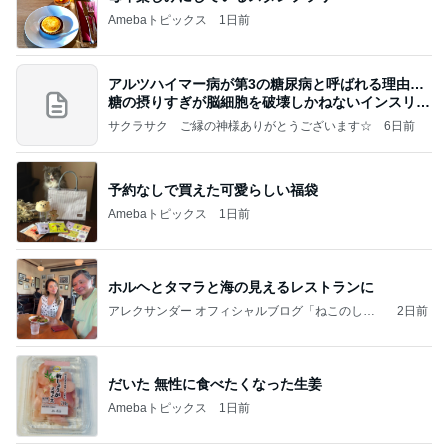
Amebaトピックス
1日前
アルツハイマー病が第3の糖尿病と呼ばれる理由…
糖の摂りすぎが脳細胞を破壊しかねないインスリン
の恐
サクラサク ご縁の神様ありがとうございます☆
6日前
予約なしで買えた可愛らしい福袋
Amebaトピックス
1日前
ホルヘとタマラと海の見えるレストランに
アレクサンダー オフィシャルブログ「ねこのしっ
2日前
ぽ欲しいな」Powered by Ameba
だいた 無性に食べたくなった生姜
Amebaトピックス
1日前