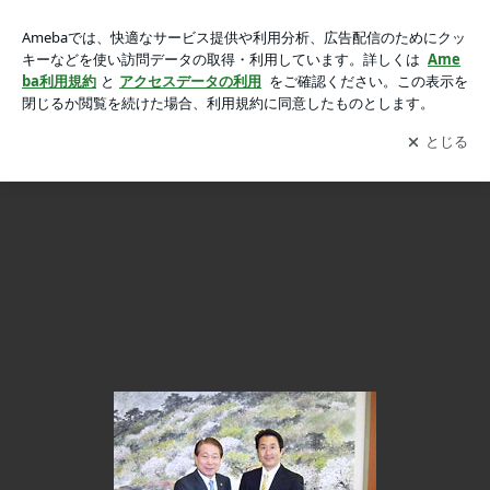
■韓国への画像 2枚中2枚目
■韓国へ