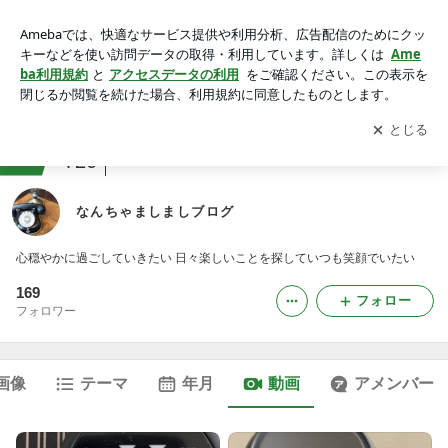
動画一覧｜なんちゃましましブログ
アプリをダウンロードして
ブログの更新通知
を受け取りまし
開く
ょう。
ranking
コスメ・メイクレビュージャンル
720
なんちゃましましブログ
心穏やかに過ごしていきたい 日々楽しいことを探していつも笑顔でいたい
169
フォロー
フォロワー
画像
テーマ
年月
動画
アメンバー