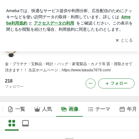
群馬県太田市質屋「高田質店」ブログの画像
アプリをダウンロードして
ブログの更新通知
を受け取りまし
開く
ょう。
群馬県太田市質屋「高田質店」ブログ
金・プラチナ・宝飾品・時計・バッグ・家電製品・カメラ等 質・買取させて
頂きます！！ 当店ホームページ：https://www.takada7878.com/
218
フォロー
フォロワー
一覧
人気
画像
テーマ
年月