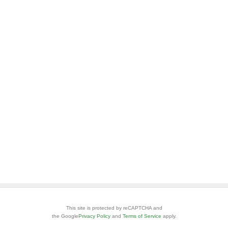
This site is protected by reCAPTCHA and
the Google
Privacy Policy
and
Terms of Service
apply.