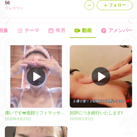
56
フォロー
フォロワー
画像
テーマ
年月
動画
アメンバー
痛いです❤️造顔リフトマッサージ
好評につき続行いたします❗
2020年9月23日
2020年3月5日