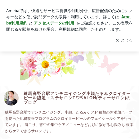
動画一覧｜練馬高野台駅アンチエイジング小顔たるみクロイタ
ーピール認定エステサロンT♡SALON(ティーサロン)のブログ
アプリをダウンロードして
ブログの更新通知
を受け取りまし
開く
ょう。
練馬高野台駅アンチエイジング小顔たるみクロイター
ピール認定エステサロンT♡SALON(ティーサロン)の
ブログ
練馬高野台駅でアンチエイジング、小顔、たるみケア14種類の無添加ハーブ
を使った肌質改善プログラムのクロイターピールのフェイシャルケアを行っ
ています。 肩こり、背中の集中ケアメニューなどお顔に繋がるお悩みも 根本
からケアできるサロンです。