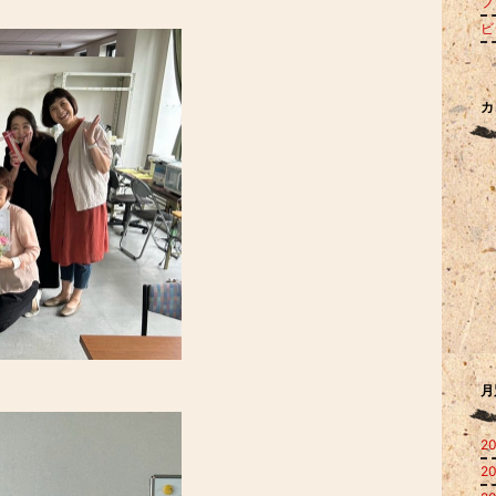
ブロ
ビ
カ
月
20
20