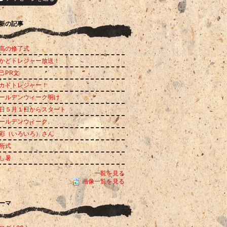
昇
新の記事
高の修了式
かどトレジャー放送！
己PR文
カドトレジャー！
ールデンウィーク明け
日５月１日からスタート
ールデンウィーク
彩（いろいろ）さん
所式
し暑
一覧を見る
画像一覧を見る
ーマ