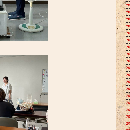
20
20
20
20
20
20
20
20
20
20
20
20
20
20
20
20
20
20