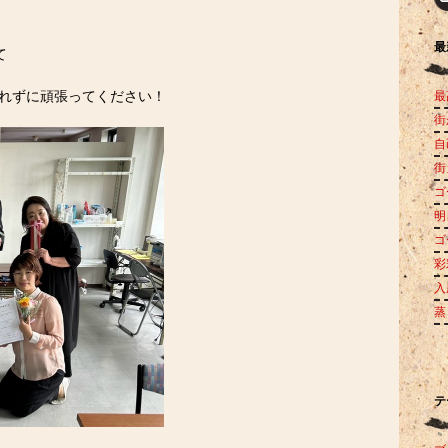
最
て
忘れずに頑張ってください！
最
街
自
街
ゴ
明
ゴ
彩
入
蒸
テ