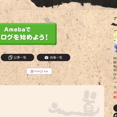
プ
記事一覧
画像一覧
性
誕
血
自
次ページ
>>
は
人
ラ
全
教