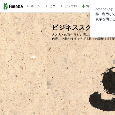
ホーム
ピグ
アメブロ
堀ちえみ まつ毛を
ビジネススクールＳＴＥＰのブログ
ビジネススクールＳ
人と人との繋がりを大切に…をモットーに!!
代表、小串が繰りひろげる日々の活動をSTEP 