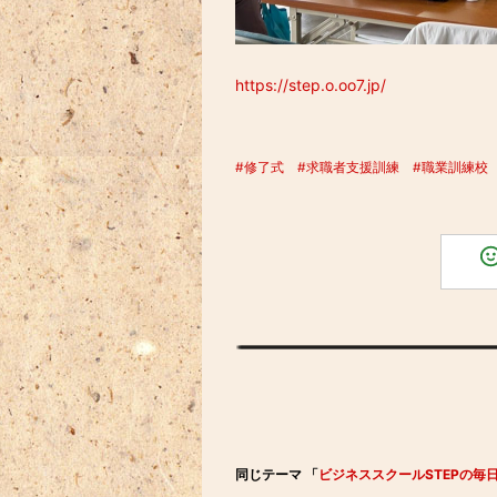
https://step.o.oo7.jp/
#修了式
#求職者支援訓練
#職業訓練校
同じテーマ 「
ビジネススクールSTEPの毎