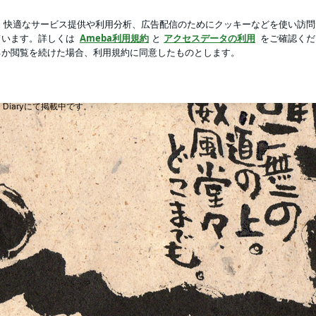
バッチリカール
芸能人ブログ
人気ブログ
新規登録
ロ
ＴＥＰのブログ
Diaryにて掲載中です。