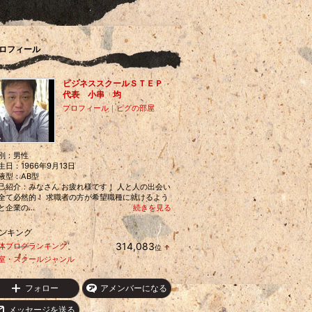
ロフィール
ビジネススクールＳＴＥＰ
代表 小串 均
プロフィール
｜
ピグの部屋
別：
男性
生日：
1966年9月13日
液型：
AB型
己紹介：みなさん お疲れ様です！ 人と人の出会い
全て必然的！ 求職者の方が希望職種に就けるよう
と企業の...
続きを見る
ンキング
314,083
体ブログランキング
位
↑
ラ
室・スクールジャンル
ン
キ
ン
フォロー
アメンバーになる
グ
上
メッセージを送る