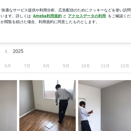
い上げの品
新規登録
ログ
芸能人ブログ
人気ブログ
2025
6
月
7
月
8
月
9
月
10
月
11
月
12
月