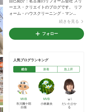
自己紹介：
名古屋のリフォーム会社 スリ
ーエス・クリエイトのブログです。 リフ
ォーム・ハウスクリーニング・マン...
続きを見る
フォロー
人気ブログランキング
総合
新着
急上昇
MVB
MVB
1
市川團十郎
小林麻央
だいたひか
白猿
る