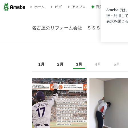
百貨店で悩んでお買
ホーム
ピグ
アメブロ
2025年3月の画像｜名古屋のリフォーム会社 ＳＳＳブログ
名古屋のリフォーム会社 ＳＳＳブログ
1
月
2
月
3
月
4
月
5
月