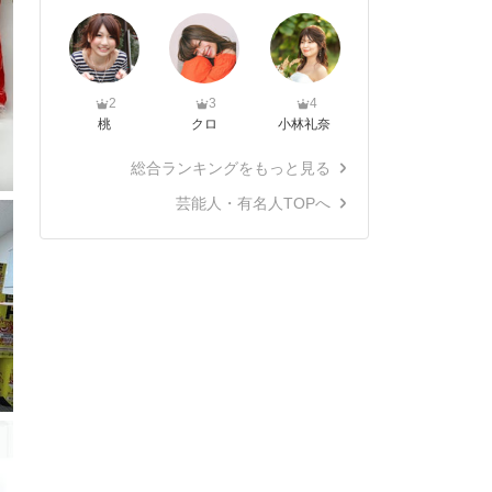
2
3
4
桃
クロ
小林礼奈
総合ランキングをもっと見る
芸能人・有名人TOPへ