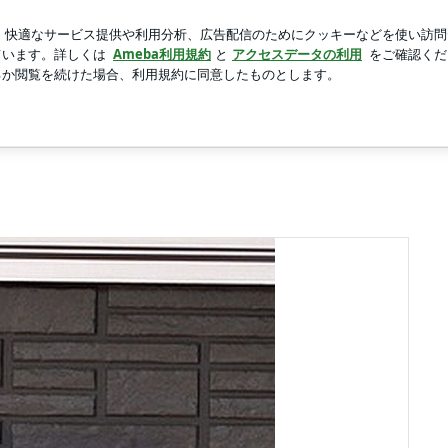
かる皮膚の状態
新規登録
芸能人ブログ
人気ブログ
の改善＠漢方経絡整体院 寿