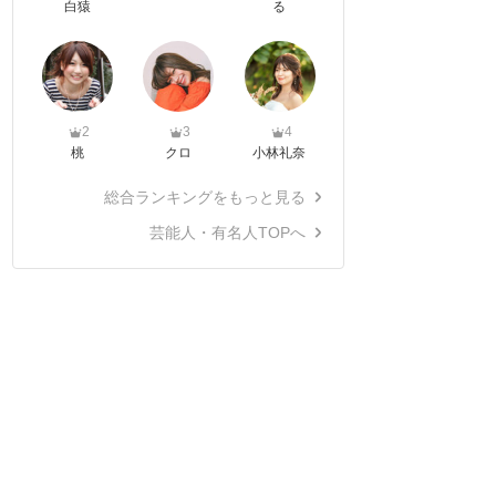
白猿
る
2
3
4
桃
クロ
小林礼奈
総合ランキングをもっと見る
芸能人・有名人TOPへ