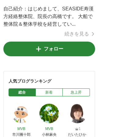
自己紹介：
はじめまして、SEASIDE寿漢
方経絡整体院、院長の高橋です。 大船で
整体院＆整体学校を経営してい...
続きを見る
フォロー
人気ブログランキング
総合
新着
急上昇
MVB
MVB
1
市川團十郎
小林麻央
だいたひか