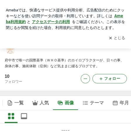
府中市の身体屋さんの画像
アプリをダウンロードして
ブログの更新通知
を受け取りまし
開く
ょう。
府中市の身体屋さん
府中市で唯一の国際基準（ＷＨＯ基準）のカイロプラクターが、日々の事、
身体の事、施術体験（症例）など気ままに綴るブログです。
10
フォロー
フォロワー
一覧
人気
画像
テーマ
年月