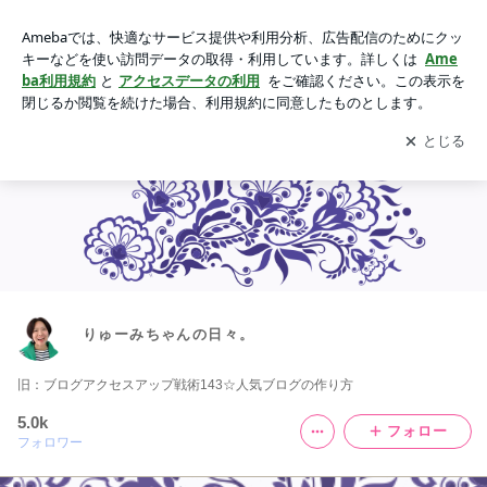
りゅーみちゃんの日々。の画像
アプリをダウンロードして
ブログの更新通知
を受け取りまし
開く
ょう。
りゅーみちゃんの日々。
旧：ブログアクセスアップ戦術143☆人気ブログの作り方
5.0k
フォロー
フォロワー