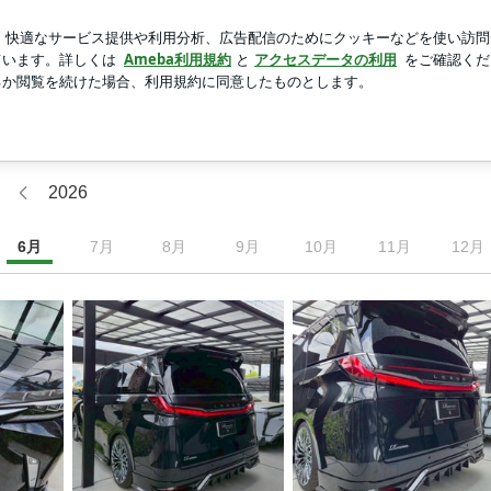
ざわする内容
新規登録
ロ
芸能人ブログ
人気ブログ
2026
6
月
7
月
8
月
9
月
10
月
11
月
12
月