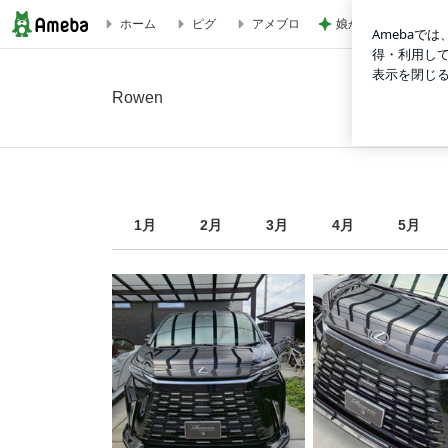
娘が観た映画のざわ
ホーム
ピグ
アメブロ
2026年6月の画像｜Rowen
Rowen
1
月
2
月
3
月
4
月
5
月