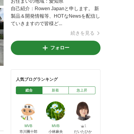
お住まいの地域：
愛知県
自己紹介：
Rowen Japanと申します。 新
製品＆開発情報等、HOTなNewsを配信し
ていきますので皆様ど...
続きを見る
フォロー
人気ブログランキング
総合
新着
急上昇
MVB
MVB
1
市川團十郎
小林麻央
だいたひか