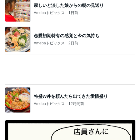
記事を読む
だいた 調節できる便利な短パン
Amebaトピックス
1日前
ジャンル人気記事ランキング
お弁当づくり
【お箸でつかめないほど鶏むね肉がほろほろ
に！】非公開クーポン貼りまくってます
1
ｒｉｉ＊ごはんアルバム
＊私の誕生日【嬉しいプレゼント】＊
2
みかぱちこ家のおうちでごはん