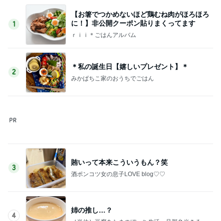
次世代掃除機がやってきた！！
Amebaトピックス
18時間前
冷蔵保存されず温かかった夫の薬
Amebaトピックス
22時間前
愛之助 スタジアムシティへ向かう様子
Amebaトピックス
1日前
独身の友人とのホラーな会話
Amebaトピックス
2日前