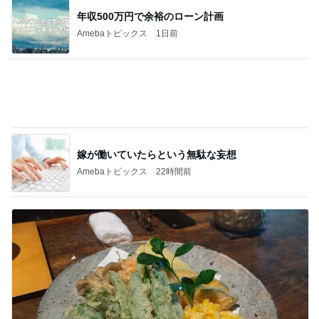
だいぶ使ってる歩きやすいサンダル
Amebaトピックス
1日前
薬剤師に相談した便秘薬の使い方
Amebaトピックス
1日前
假屋崎省吾 満開になった鹿の子百合
Amebaトピックス
19時間前
朝マックとピザを完食しカロリー爆発
Amebaトピックス
1日前