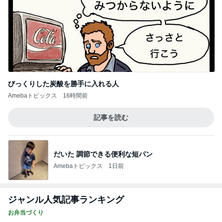
賄いって本来こういうもん？笑
3
酒ポンコツ女の息子LOVE blog♡♡
姉の推し…？
4
［半休］豆腐あたまのぼっち生活。旦那弁当きろく
はお休み中
まともに買い物行けてないーー‼︎
5
酒ポンコツ女の息子LOVE blog♡♡
このジャンルの記事をもっと見る