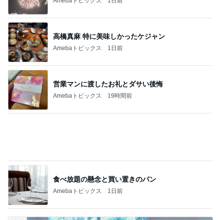
アグネス 2サイトで行った生配信
Amebaトピックス
1日前
記事を読む
プチプラで高見えする本革ベルト
Amebaトピックス
17時間前
寂しいと涙した娘からの朝の見送り
Amebaトピックス
1日前
恋愛初期特有の感覚と今の気持ち
Amebaトピックス
2日前