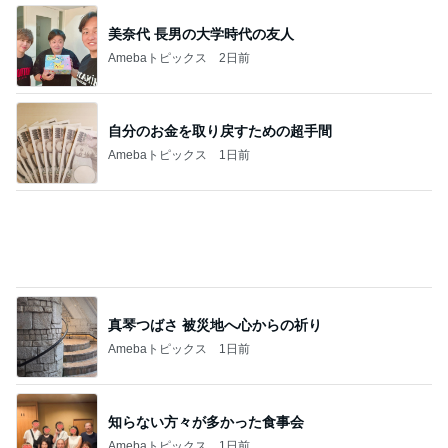
堀ちえみ ローソンのヨーグルト
Amebaトピックス
20時間前
記事を読む
仕方なく滞在した花火大会の夜
Amebaトピックス
1日前
高橋真麻 特に美味しかったケジャン
Amebaトピックス
1日前
営業マンに渡したお礼とダサい後悔
Amebaトピックス
19時間前