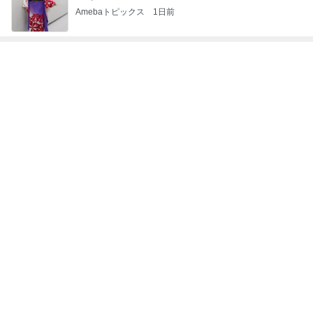
Amebaトピックス
1日前
トップブロガーランキング
ペット
旅行
1
1
「吉田さんちのフ
しろとくろしろ
リー日記」Powere
たまねぎ
y Ameba 吉田さ
吉田さんファミリー
ミリーオフィシャ
ログ
2
2
母さんは今日も世話を
☆やまあこ☆さん
やく
ィズニー日記
藤緒 ミルカ
☆やまあこ☆
3
3
白柴 『きなこ』 のお気
日々是甘露2〜デ
楽ブログ
ー風味〜
ひろ☆みき
甘露
もっと見る