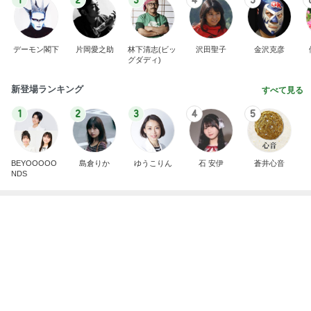
芸能人・有名人ブログ TOPへ
次世代掃除機がやってきた！！
Amebaトピックス
18時間前
美奈代 長男の大学時代の友人
Amebaトピックス
2日前
自分のお金を取り戻すための超手間
Amebaトピックス
1日前