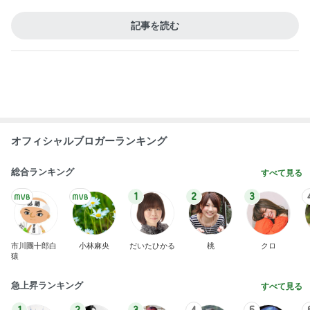
BEYOOOOO
島倉りか
ゆうこりん
石 安伊
蒼井心音
NDS