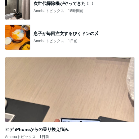
オフィシャルブロガーランキング
総合ランキング
すべて見る
1
2
3
市川團十郎白
小林麻央
だいたひかる
桃
クロ
猿
急上昇ランキング
すべて見る
1
2
3
4
5
デーモン閣下
片岡愛之助
林下清志(ビッ
沢田聖子
金沢克彦
グダディ)
新登場ランキング
すべて見る
1
2
3
4
5