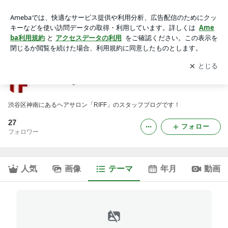
INFORMATION｜RIFF Blog
アプリをダウンロードして
ブログの更新通知
を受け取りまし
開く
ょう。
RIFF Blog
渋谷区神南にあるヘアサロン「RIFF」のスタッフブログです！
27
フォロー
フォロワー
人気
画像
テーマ
年月
動画