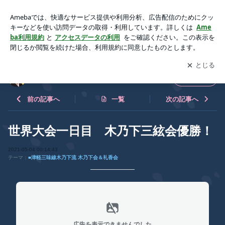
世界大会一日目 木乃下三絃会優勝！ | 松橋礼香【津軽三味線
木乃下流礼香会】blog
アプリをダウンロードして
ブログの更新通知
を受け取りまし
開く
ょう。
松橋礼香【津軽三味線木乃下流礼香会】blog
フォロー
前の記事へ
一覧
次の記事へ
世界大会一日目 木乃下三絃会優勝！
2021-05-04 00:14:43
テーマ：
■津軽三味線木乃下流 木乃下会＆礼香会
広告を表示できませんでした