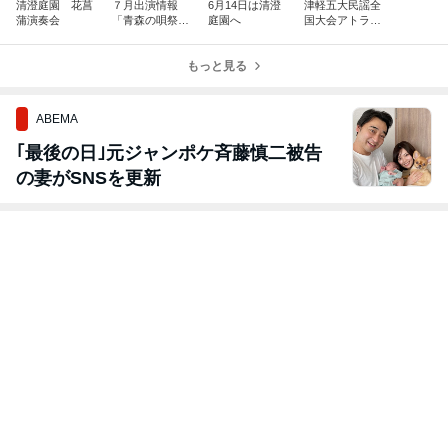
清澄庭園 花菖
７月出演情報
6月14日は清澄
津軽五大民謡全
蒲演奏会
「青森の唄祭
庭園へ
国大会アトラク
り」
ション
もっと見る
ABEMA
｢最後の日｣元ジャンポケ斉藤慎二被告
の妻がSNSを更新