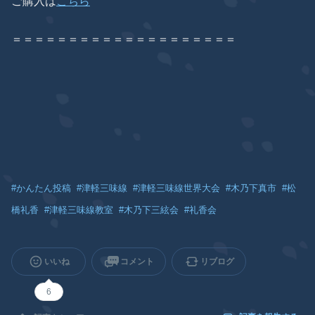
ご購入は
こちら
＝＝＝＝＝＝＝＝＝＝＝＝＝＝＝＝＝＝＝＝
#
かんたん投稿
#
津軽三味線
#
津軽三味線世界大会
#
木乃下真市
#
松
橋礼香
#
津軽三味線教室
#
木乃下三絃会
#
礼香会
いいね
コメント
リブログ
6