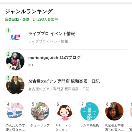
ジャンルランキング
音楽活動・楽器
14,293人参加中
1
ライブプロ イベント情報
ライブプロ イベント情報
2
morishigejuichi11のブログ
MJ
3
名古屋のピアノ専門店 親和楽器 日記
名古屋のピアノ専門店 親和楽器 日記
4
5
6
7
8
のんたんの才
チューリップ
Ａｋｉｋｏ
ラムネ商店街
東京都府中市
E
能を引き出す
Ｏｔｓｕ ピ
四谷の高木久
(