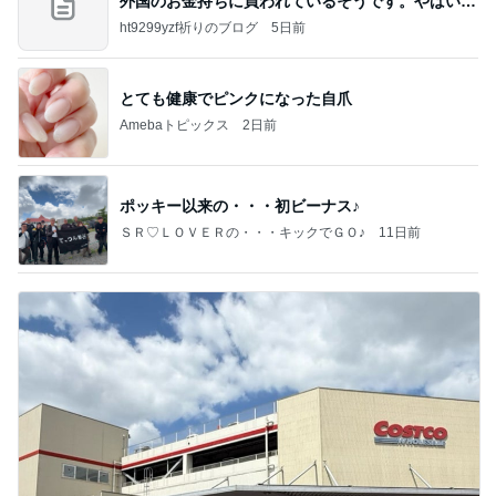
外国のお金持ちに買われているそうです。やばいで
すよ
ht9299yzf祈りのブログ
5日前
とても健康でピンクになった自爪
Amebaトピックス
2日前
ポッキー以来の・・・初ビーナス♪
ＳＲ♡ＬＯＶＥＲの・・・キックでＧＯ♪
11日前