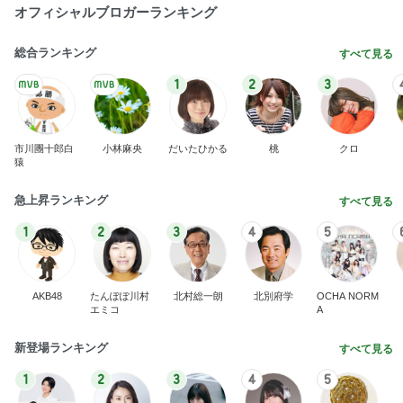
オフィシャルブロガーランキング
総合ランキング
すべて見る
1
2
3
市川團十郎白
小林麻央
だいたひかる
桃
クロ
猿
急上昇ランキング
すべて見る
1
2
3
4
5
AKB48
たんぽぽ川村
北村総一朗
北別府学
OCHA NORM
エミコ
A
新登場ランキング
すべて見る
1
2
3
4
5