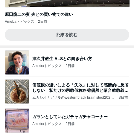
原田龍二の妻 夫との買い物での違い
Amebaトピックス
2日前
記事を読む
津久井教生 ALSとの向き合い方
Amebaトピックス
2日前
価値観の違いによる「失敗」に対して感情的に反省
しない 私だけの宗教仮称略称偶然と暗合教教義候
補
ムカシオナガザルのwesternblack brain stool2024
3日前
年（令和6）11月25日以来減酒断煙再開ムカシオナ
ガザル
ガランとしていたガチャガチャコーナー
Amebaトピックス
2日前