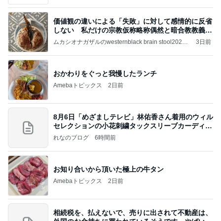
価値観の違いによる「失敗」に対して感情的に反省
しない 私だけの宗教仮称略称偶然と暗合教教義候
補
ムカシオナガザルのwesternblack brain stool2024
3日前
年（令和6）11月25日以来減酒断煙再開ムカシオナ
ガザル
おかわりをぐっと我慢したランチ
Amebaトピックス
2日前
8月6日「めざましテレビ」林佑香さん着用のウィル
セレクションの小花刺繍タックスリーブカーディガ
ン
れなのブログ
6時間前
お知り合いから頂いた極上の牛タン
Amebaトピックス
2日前
相続税を、払えないで、売りに出されて不動産は、