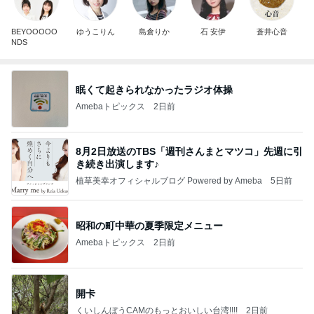
BEYOOOOO
ゆうこりん
島倉りか
石 安伊
蒼井心音
NDS
眠くて起きられなかったラジオ体操
Amebaトピックス
2日前
8月2日放送のTBS「週刊さんまとマツコ」先週に引
き続き出演します♪
植草美幸オフィシャルブログ Powered by Ameba
5日前
昭和の町中華の夏季限定メニュー
Amebaトピックス
2日前
開卡
くいしんぼうCAMのもっとおいしい台湾!!!!
2日前