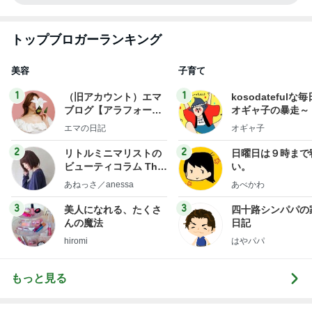
トップブロガーランキング
美容
子育て
1
1
（旧アカウント）エマ
kosodatefulな毎
ブログ【アラフォー会
オギャ子の暴走～
社売却セカンドライ
エマの日記
オギャ子
フ】
2
2
リトルミニマリストの
日曜日は９時まで
ビューティコラム The
い。
little minimalist's bea
あねっさ／anessa
あべかわ
uty colum
3
3
美人になれる、たくさ
四十路シンパパの
んの魔法
日記
hiromi
はやパパ
もっと見る