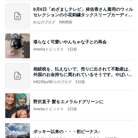
8月6日「めざましテレビ」林佑香さん着用のウィル
セレクションの小花刺繍タックスリーブカーディガ
ン
れなのブログ
6時間前
堪らなく可愛いやんちゃな子との再会
Amebaトピックス
2日前
相続税を、払えないで、売りに出されて不動産は、
外国のお金持ちに買われているそうです。やばいで
すよ
ht9299yzf祈りのブログ
5日前
野沢直子 髪をエメラルドグリーンに
Amebaトピックス
2日前
ポッキー以来の・・・初ビーナス♪