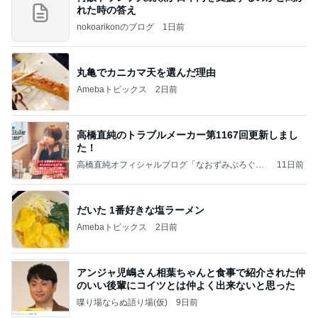
れた時の答え
nokoarikonのブログ
1日前
丸亀でカニカマ天を選んだ理由
Amebaトピックス
2日前
高橋直純のトラブルメーカー第1167回更新しまし
た！
高橋直純オフィシャルブログ「なおずみぶろぐ」
11日前
Powered by Ameba
だいた 1番好きな塩ラーメン
Amebaトピックス
2日前
アンジャ児嶋さん相葉ちゃんと食事で紹介された仲
のいい後輩にコイツとは仲よく出来ないと思った
喋り場ならぬ語り場(仮)
9日前