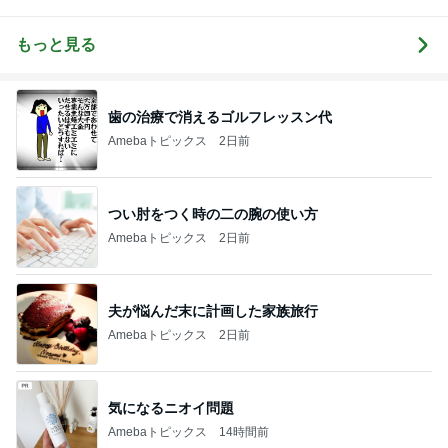
ピアノレッス
アノプログ
美子ピアノ教
ン｜練習ノウ
室のブログ
ハウ発信＆ア
もっと見る
レンジ楽譜販
売中【山梨】
歯の治療で消えるゴルフレッスン代
Amebaトピックス
2日前
つい肘をつく時の二の腕の使い方
Amebaトピックス
2日前
夫が悩んだ末に計画した家族旅行
Amebaトピックス
2日前
気になるニオイ問題
Amebaトピックス
14時間前