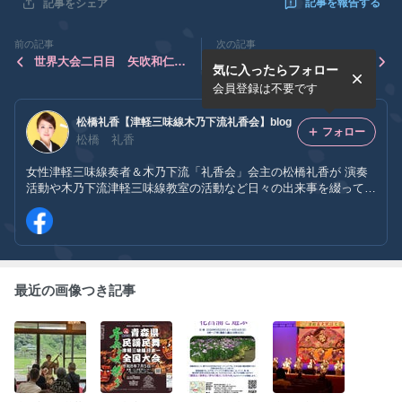
記事を報告する
記事をシェア
前の記事
次の記事
世界大会二日目 矢吹和仁優
津軽三味線コンクール全国大
気に入ったらフォロー
勝！
会
会員登録は不要です
松橋礼香【津軽三味線木乃下流礼香会】blog
フォロー
松橋 礼香
女性津軽三味線奏者＆木乃下流「礼香会」会主の松橋礼香が 演奏
活動や木乃下流津軽三味線教室の活動など日々の出来事を綴ってい
ます。
最近の画像つき記事