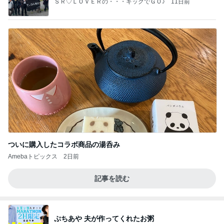
ＳＲ♡ＬＯＶＥＲの・・・キックでＧＯ♪
11日前
ついに購入したコラボ商品の湯呑み
Amebaトピックス
2日前
記事を読む
ぷちあや 夫が作ってくれたお粥