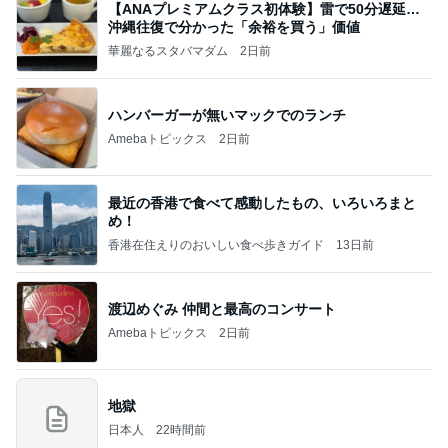
【ANAプレミアムクラス初体験】雷で50分遅延…
沖縄往復で分かった「余裕を買う」価値
華麗なるスタバマダム
2日前
ハンバーガーが無いマックでのランチ
Amebaトピックス
2日前
最近の香港で食べて感動したもの、いろいろまと
め！
香港在住えりのおいしい食べ歩きガイド
13日前
渡辺めぐみ 仲間と最高のコンサート
Amebaトピックス
2日前
地獄
日本人
22時間前