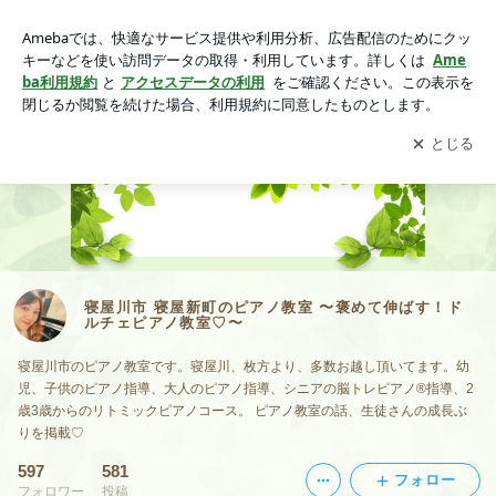
寝屋川市 寝屋新町のピアノ教室 〜褒めて伸ばす！ドルチェピ
アノ教室♡〜 -2ページ目
アプリをダウンロードして
ブログの更新通知
を受け取りまし
開く
ょう。
寝屋川市 寝屋新町のピアノ教室 〜褒めて伸ばす！ド
ルチェピアノ教室♡〜
寝屋川市のピアノ教室です。寝屋川、枚方より、多数お越し頂いてます。幼
児、子供のピアノ指導、大人のピアノ指導、シニアの脳トレピアノ®︎指導、2
歳3歳からのリトミックピアノコース。 ピアノ教室の話、生徒さんの成長ぶ
りを掲載♡
597
581
フォロー
フォロワー
投稿