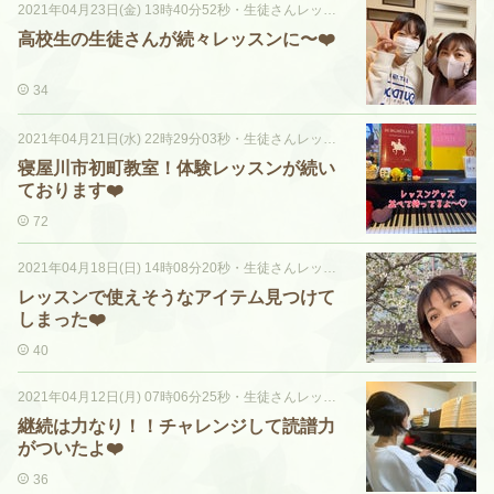
2021年04月23日(金) 13時40分52秒
・
生徒さんレッスン風景♡
高校生の生徒さんが続々レッスンに〜❤️
34
2021年04月21日(水) 22時29分03秒
・
生徒さんレッスン風景♡
寝屋川市初町教室！体験レッスンが続い
ております❤️
72
2021年04月18日(日) 14時08分20秒
・
生徒さんレッスン風景♡
レッスンで使えそうなアイテム見つけて
しまった❤️
40
2021年04月12日(月) 07時06分25秒
・
生徒さんレッスン風景♡
継続は力なり！！チャレンジして読譜力
がついたよ❤️
36