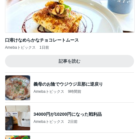
Amebaトピックス
22時間前
ジャンル人気記事ランキング
B級グルメマニア
小倉競馬と箱根温泉5 宿朝食？ウチッパ
1
下町マリーンズ・一口馬主・立ち飲み・立ち食いそ
ば
久々に美味しいラーメン見つけました♡
2
道産子どすどす！
【ラーメン】特濃超特盛つけ麺 1.5kg@つ
け麺専門店 三田製麺所 岡崎店 愛知県岡崎市
3
『やすたろう』的 食の備忘録
牛丼チェーンのすき家でキングカレーともう