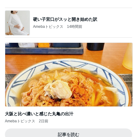
ボディソープで取れたお風呂の黄ばみ
Amebaトピックス
19時間前
記事を読む
何年も耐えてる同居で最近限界
Amebaトピックス
10時間前
全く酔わない英語しばりの会食
Amebaトピックス
1日前
母の葬式をひとりで行った日の虹
Amebaトピックス
13時間前