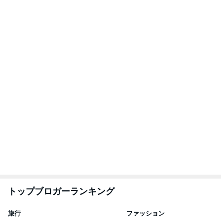
ィズニー日記
アルを品良く着こ
ファッションブロ
☆やまあこ☆
えりん
3
3
日々是甘露2〜ディズニ
銀の滴降る降るま
ー風味〜
に・・・
甘露
illallan
もっと見る
ミスドで奇跡的にあった新商品
Amebaトピックス
1日前
手術したばかりなのに新しい出来物
Amebaトピックス
17時間前
おばたのお兄さん 妻の誕生日祝い