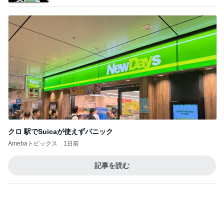
勝手に携帯を見る娘に言おうと思う事
Amebaトピックス
9時間前
子育て中でも安心な家づくり相談
Amebaトピックス
19時間前
一番幸せだった部屋で過ごす時間
Amebaトピックス
12時間前
堀ちえみ 寝過ごし急いで家事
Amebaトピックス
1日前