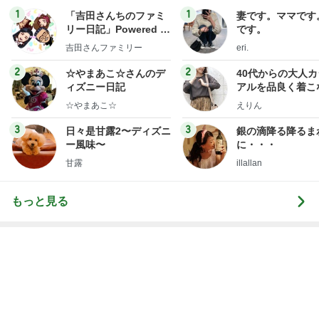
Amebaトピックス
1日前
神がかってる掃除機
Amebaトピックス
22時間前
親も子もそんなありさまとの忠告
Amebaトピックス
19時間前