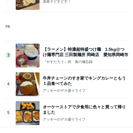
一番端っこの処理が難しい床
Amebaトピックス
9時間前
このままどこにも行かず過ごす夏
Amebaトピックス
10時間前
だいた 朝食の目玉焼きで失敗
Amebaトピックス
10時間前
ようやく100万戻ってきた米国株