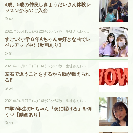
4歳、5歳の仲良しきょうだいさん体験レ
ッスンからのご入会
42
2021年05月13日(木) 22時30分37秒
・
生徒さんレッスン風景♡
すごい❗️小学６年Aちゃん❤️好きな曲でレ
ベルアップ中❗️【動画あり】
61
2021年05月09日(日) 16時07分39秒
・
生徒さんレッスン風景♡
左右で違うことをするから脳が鍛えられ
る❗️❗️
54
2021年04月27日(火) 16時23分54秒
・
生徒さんレッスン風景♡
中学2年生のHちゃん『夜に駆ける』を弾
く♡【動画あり】
43