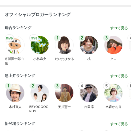
口溶けなめらかなチョコレートムース
Amebaトピックス
1日前
記事を読む
義母のお陰でウジウジ旦那に逆戻り
Amebaトピックス
9時間前
34000円が10200円になった戦利品
Amebaトピックス
2日前