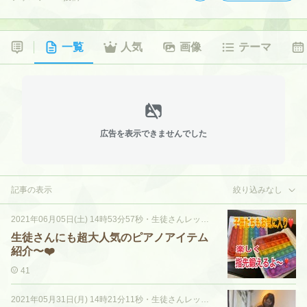
一覧
人気
画像
テーマ
広告を表示できませんでした
記事の表示
絞り込みなし
2021年06月05日(土) 14時53分57秒
・
生徒さんレッスン風景♡
生徒さんにも超大人気のピアノアイテム
紹介〜❤️
41
2021年05月31日(月) 14時21分11秒
・
生徒さんレッスン風景♡