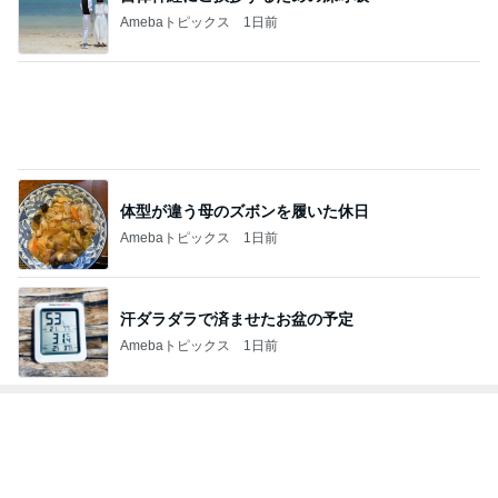
Amebaトピックス
1日前
体型が違う母のズボンを履いた休日
Amebaトピックス
1日前
汗ダラダラで済ませたお盆の予定
Amebaトピックス
1日前
トップブロガーランキング
旅行
ファッション
1
1
「吉田さんちのファミ
妻です。ママです
リー日記」Powered b
です。
y Ameba 吉田さんファ
吉田さんファミリー
eri.
ミリーオフィシャルブ
ログ
2
2
☆やまあこ☆さんのデ
40代からの大人