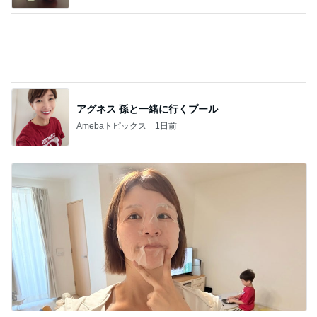
久しぶりに月を見て泣けてきた訳
Amebaトピックス
1日前
記事を読む
45%増量の肉汁でまみれた帰り道
Amebaトピックス
12時間前
激しい歌とおどりで疲れてる夫
Amebaトピックス
1日前
堀ちえみの夫 本番後にホッと一息
Amebaトピックス
22時間前