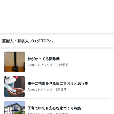
真野恵里菜 届いた嶽きみの美味しさ
Amebaトピックス
1日前
記事を読む
ついつい買ってしまうお気に入り
Amebaトピックス
1日前
現地で買ったパサパサ食感のタルト
Amebaトピックス
1日前
夫が百貨店で遭った恥ずかしい目
Amebaトピックス
1日前
アグネス 孫と一緒に行くプール