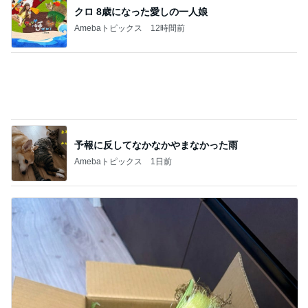
１品食べてみた
4
アッキーのデカ盛りライフ
オーケーストアで夕食用に色々と買って帰り
ました
5
アッキーのデカ盛りライフ
このジャンルの記事をもっと見る
次世代掃除機がやってきた！！
Amebaトピックス
22時間前
イヤイヤ期のイライラが減った方法
Amebaトピックス
1日前