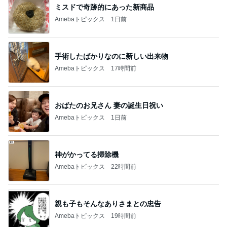
木村直人
BEYOOOOO
美川憲一
吉岡淳
水森かおり
NDS
新登場ランキング
すべて見る
1
2
3
4
5
BEYOOOOO
島倉りか
ゆうこりん
MOMIママ
石 安伊
NDS
芸能人・有名人ブログ TOPへ
神がかってる掃除機
Amebaトピックス
22時間前