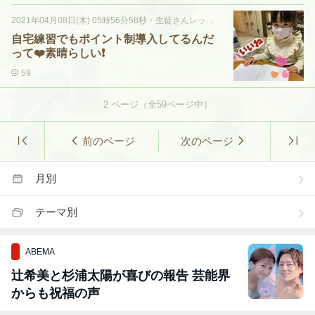
2021年04月08日(木) 05時56分58秒
・
生徒さんレッスン風景♡
自宅練習でもポイント制導入してるんだ
って❤️素晴らしい❗️
59
2
ページ（全
59
ページ中）
前のページ
次のページ
月別
テーマ別
ABEMA
辻希美と杉浦太陽が喜びの報告 芸能界
からも祝福の声