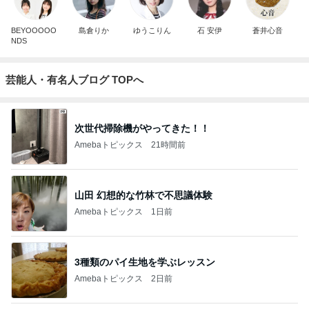
BEYOOOOO
島倉りか
ゆうこりん
石 安伊
蒼井心音
NDS
芸能人・有名人ブログ TOPへ
次世代掃除機がやってきた！！
Amebaトピックス
21時間前
山田 幻想的な竹林で不思議体験
Amebaトピックス
1日前
3種類のパイ生地を学ぶレッスン
Amebaトピックス
2日前