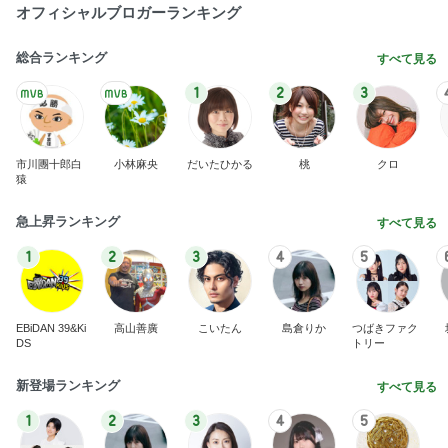
オフィシャルブロガーランキング
総合ランキング
すべて見る
1
2
3
市川團十郎白
小林麻央
だいたひかる
桃
クロ
猿
急上昇ランキング
すべて見る
1
2
3
4
5
EBiDAN 39&Ki
高山善廣
こいたん
島倉りか
つばきファク
DS
トリー
新登場ランキング
すべて見る
1
2
3
4
5