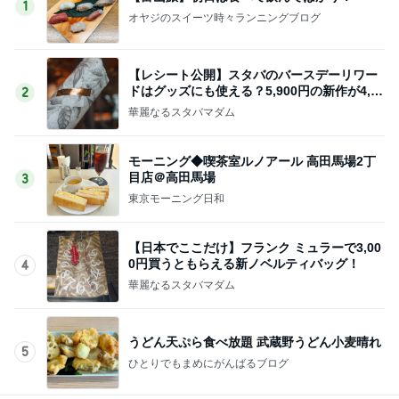
1
オヤジのスイーツ時々ランニングブログ
【レシート公開】スタバのバースデーリワー
ドはグッズにも使える？5,900円の新作が4,88
2
1円に
華麗なるスタバマダム
モーニング◆喫茶室ルノアール 高田馬場2丁
目店＠高田馬場
3
東京モーニング日和
【日本でここだけ】フランク ミュラーで3,00
0円買うともらえる新ノベルティバッグ！
4
華麗なるスタバマダム
うどん天ぷら食べ放題 武蔵野うどん小麦晴れ
5
ひとりでもまめにがんばるブログ