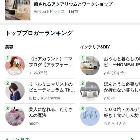
癒されるアクアリウムとワークショップ
Amebaトピックス
1日前
トップブロガーランキング
美容
インテリア&DIY
1
1
（旧アカウント）エマ
おうちと暮らしの
ブログ【アラフォー会
ピ 〜HOME&LI
社売却セカンドライ
エマの日記
yuki (ドキ子）
フ】
2
2
リトルミニマリストの
ほんとうに必要な
ビューティコラム The
か持たない暮らし
little minimalist's bea
ep Life Simple
あねっさ／anessa
yukiko
uty colum
ンテリアのきろく
3
3
美人になれる、たくさ
１００均・カルデ
んの魔法
好き！食いしん坊
らりん☆のブログ
hiromi
☆きらりん☆