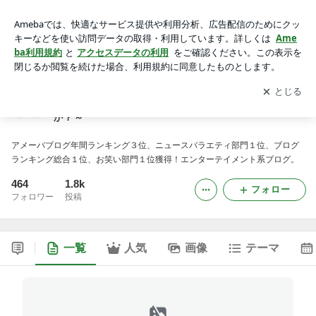
真の血液性格診断～あなたの血液型は合っていますか？～ -2
ページ目
アプリをダウンロードして
ブログの更新通知
を受け取りまし
開く
ょう。
真の血液性格診断～あなたの血液型は合っています
か？～
アメーバブログ年間ランキング３位、ニュースバラエティ部門１位、ブログ
ランキング総合１位、お笑い部門１位獲得！エンターテイメント系ブログ。
464
1.8k
フォロー
フォロワー
投稿
一覧
人気
画像
テーマ