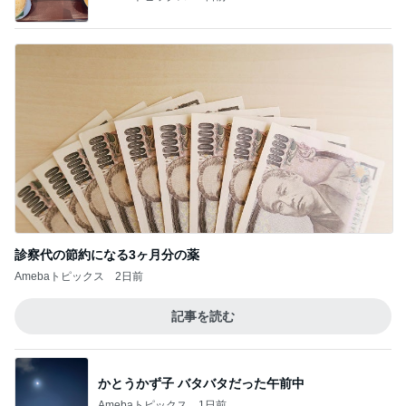
診察代の節約になる3ヶ月分の薬
Amebaトピックス
2日前
記事を読む
かとうかず子 バタバタだった午前中
Amebaトピックス
1日前