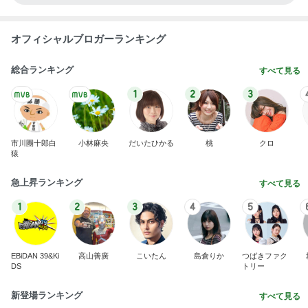
オフィシャルブロガーランキング
総合ランキング
すべて見る
1
2
3
市川團十郎白
小林麻央
だいたひかる
桃
クロ
猿
急上昇ランキング
すべて見る
1
2
3
4
5
EBiDAN 39&Ki
高山善廣
こいたん
島倉りか
つばきファク
DS
トリー
新登場ランキング
すべて見る