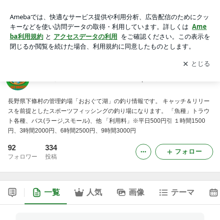
おおぐて湖 ルアーフィッシング｜釣りBLOG -2ページ目
アプリをダウンロードして
ブログの更新通知
を受け取りまし
開く
ょう。
おおぐて湖 ルアーフィッシング｜釣りBLOG
長野県下條村の管理釣場「おおぐて湖」の釣り情報です。 キャッチ＆リリー
スを前提としたスポーツフィッシングの釣り場になります。 「魚種」トラウ
ト各種、バス(ラージ,スモール)、他 「利用料」※平日500円引 １時間1500
円、3時間2000円、6時間2500円、9時間3000円
92
334
フォロー
フォロワー
投稿
一覧
人気
画像
テーマ