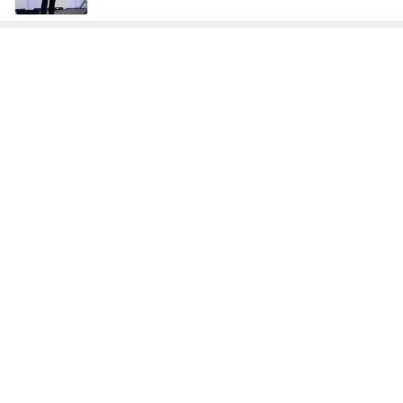
次世代掃除機がやってきた！！
Amebaトピックス
2時間前
手抜きごはんも気分が上がる食器
Amebaトピックス
2日前
大満喫したピクニック新幹線
Amebaトピックス
1日前
肩代わり出来ない小さな地震の噂
Amebaトピックス
1日前