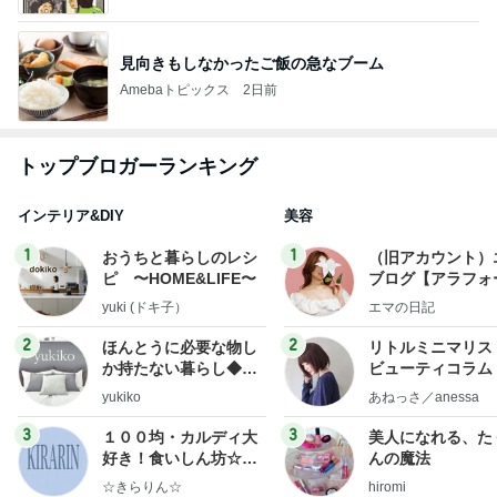
見向きもしなかったご飯の急なブーム
Amebaトピックス
2日前
トップブロガーランキング
インテリア&DIY
美容
1
1
おうちと暮らしのレシ
（旧アカウント）
ピ 〜HOME&LIFE〜
ブログ【アラフォ
社売却セカンドラ
yuki (ドキ子）
エマの日記
フ】
2
2
ほんとうに必要な物し
リトルミニマリス
か持たない暮らし◆Ke
ビューティコラム 
ep Life Simple◆〜イ
little minimalist'
yukiko
あねっさ／anessa
ンテリアのきろく〜
uty colum
3
3
１００均・カルディ大
美人になれる、た
好き！食いしん坊☆き
んの魔法
らりん☆のブログ
☆きらりん☆
hiromi