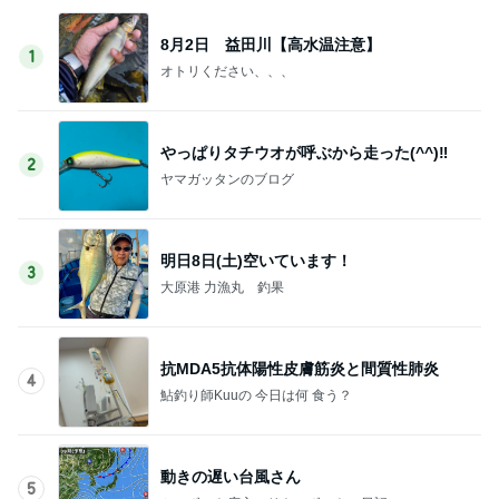
8月2日 益田川【高水温注意】
1
オトリください、、、
やっぱりタチウオが呼ぶから走った(^^)‼️
2
ヤマガッタンのブログ
明日8日(土)空いています！
3
大原港 力漁丸 釣果
抗MDA5抗体陽性皮膚筋炎と間質性肺炎
4
鮎釣り師Kuuの 今日は何 食う？
動きの遅い台風さん
5