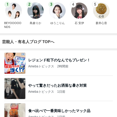
1
2
3
4
5
BEYOOOOO
島倉りか
ゆうこりん
石 安伊
蒼井心音
NDS
芸能人・有名人ブログ TOPへ
レジェンド松下のなんでもプレゼン！
Amebaトピックス
2時間前
やって驚きだったお洒落な暑さ対策
Amebaトピックス
1日前
食べ比べで一番美味しかったマック品
Amebaトピックス
1日前