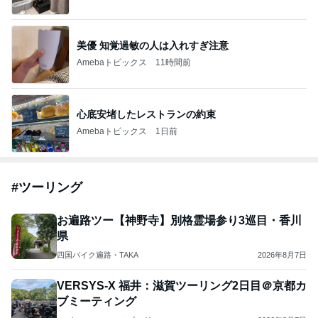
美優 知覚過敏の人は入れすぎ注意
Amebaトピックス
11時間前
心底安堵したレストランの約束
Amebaトピックス
1日前
#
ツーリング
お遍路ツー【神野寺】別格霊場参り3巡目・香川
県
四国バイク遍路・TAKA
2026年8月7日
VERSYS-X 福井：滋賀ツーリング2日目＠京都カ
ブミーティング