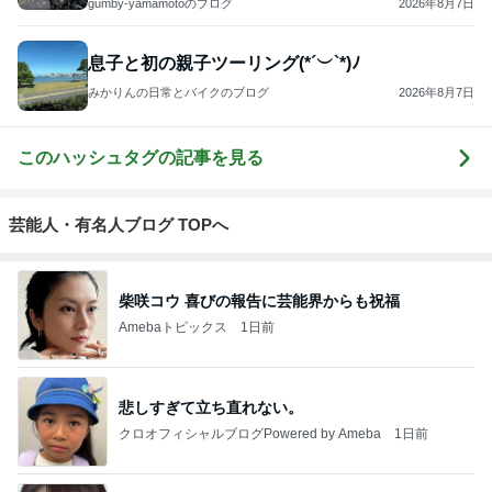
gumby-yamamotoのブログ
2026年8月7日
息子と初の親子ツーリング(*´︶`*)ﾉ
みかりんの日常とバイクのブログ
2026年8月7日
このハッシュタグの記事を見る
芸能人・有名人ブログ TOPへ
柴咲コウ 喜びの報告に芸能界からも祝福
Amebaトピックス
1日前
悲しすぎて立ち直れない。
クロオフィシャルブログPowered by Ameba
1日前