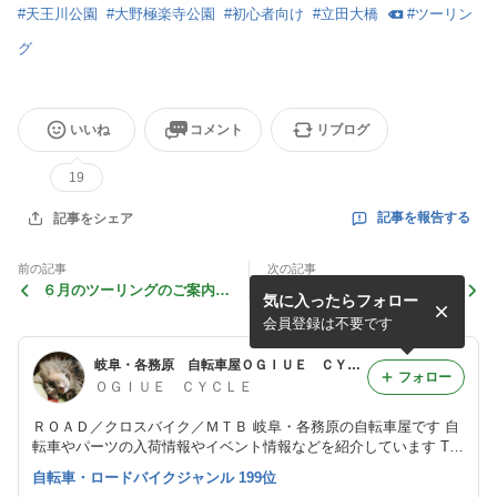
#
天王川公園
#
大野極楽寺公園
#
初心者向け
#
立田大橋
#
ツーリン
グ
いいね
コメント
リブログ
19
記事を報告する
記事をシェア
前の記事
次の記事
６月のツーリングのご案内
初心者向けツーリング開催の
気に入ったらフォロー
室兼林道「空ふさがり」＆飛
お知らせ
水峡
会員登録は不要です
岐阜・各務原 自転車屋ＯＧＩＵＥ ＣＹＣＬＥ 入荷情報
フォロー
ＯＧＩＵＥ ＣＹＣＬＥ
ＲＯＡＤ／クロスバイク／ＭＴＢ 岐阜・各務原の自転車屋です 自
転車やパーツの入荷情報やイベント情報などを紹介しています TE
L 058-382-3462 ■OGIUE CYCLE Online Shop https://ogiue-shop.
自転車・ロードバイクジャンル 199位
com