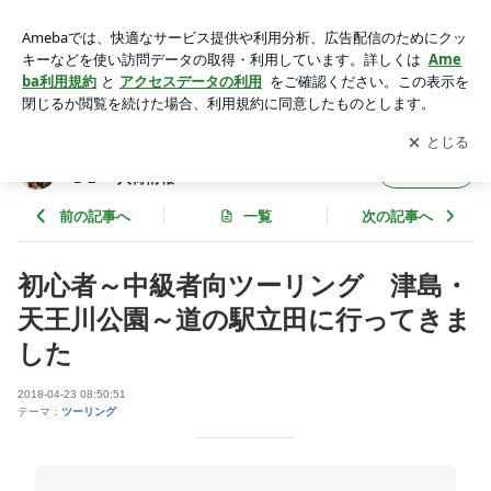
初心者～中級者向ツーリング 津島・天王川公園～道の駅立田
に行ってきました | 岐阜・各務原 自転車屋ＯＧＩＵＥ ＣＹ
アプリをダウンロードして
ブログの更新通知
を受け取りまし
開く
ＣＬＥ 入荷情報
ょう。
岐阜・各務原 自転車屋ＯＧＩＵＥ ＣＹＣ
フォロー
ＬＥ 入荷情報
前の記事へ
一覧
次の記事へ
初心者～中級者向ツーリング 津島・
天王川公園～道の駅立田に行ってきま
した
2018-04-23 08:50:51
テーマ：
ツーリング