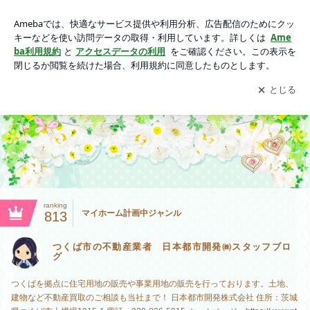
つくば市の不動産業者 日本都市開発㈱スタッフブログの画像
アプリをダウンロードして
ブログの更新通知
を受け取りまし
開く
ょう。
ranking
マイホーム計画中ジャンル
813
つくば市の不動産業者 日本都市開発㈱スタッフブロ
グ
つくばを拠点に住宅用地の販売や事業用地の販売を行っております。土地、
建物など不動産買取のご相談も当社まで！ 日本都市開発株式会社 住所：茨城