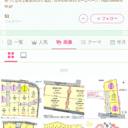
県つくば市上横場1915-1 電話：029-836-5915 ホームページ：https://www.nt
kk.jp/
51
フォロー
フォロワー
一覧
人気
画像
テーマ
年月
2024