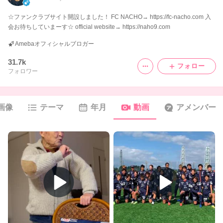
☆ファンクラブサイト開設しました！ FC NACHO→ https://fc-nacho.com 入
会お待ちしていまーす☆ official website→ https://naho9.com
Amebaオフィシャルブロガー
31.7k
フォロー
フォロワー
画像
テーマ
年月
動画
アメンバー