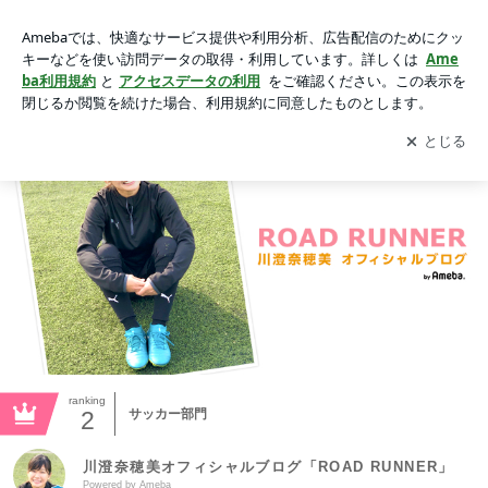
動画一覧｜川澄奈穂美オフィシャルブログ「ROAD RUNNE
R」
アプリをダウンロードして
ブログの更新通知
を受け取りまし
開く
ょう。
ranking
2
サッカー部門
川澄奈穂美オフィシャルブログ「ROAD RUNNER」
Powered by Ameba