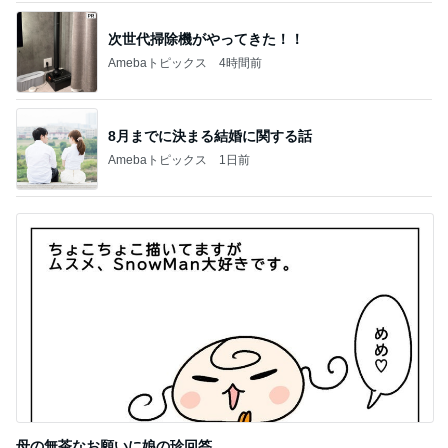
市川團十郎白
小林麻央
だいたひかる
桃
クロ
猿
急上昇ランキング
すべて見る
1
2
3
4
5
AKB48
たんぽぽ川村
北村総一朗
北別府学
OCHA NORM
エミコ
A
新登場ランキング
すべて見る
1
2
3
4
5
BEYOOOOO
ゆうこりん
島倉りか
石 安伊
蒼井心音
NDS