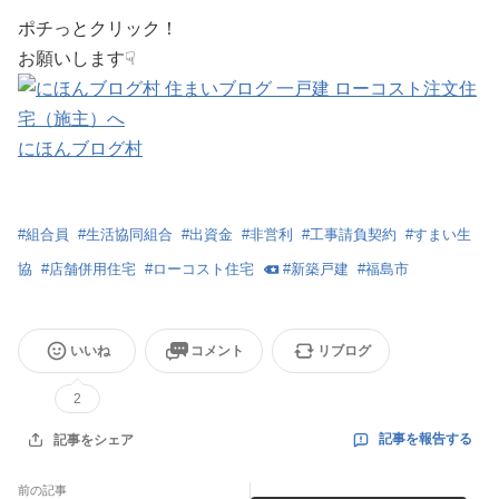
ポチっとクリック！
お願いします☟
にほんブログ村
#
組合員
#
生活協同組合
#
出資金
#
非営利
#
工事請負契約
#
すまい生
協
#
店舗併用住宅
#
ローコスト住宅
#
新築戸建
#
福島市
いいね
コメント
リブログ
2
記事を報告する
記事をシェア
前の記事