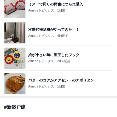
TOPTOY☆Cocoa Workshop
ディズニーファン Dのブログ
8日前
キャシー中島の29歳で亡くなった長女
Amebaトピックス
1日前
開卡
くいしんぼうCAMのもっとおいしい台湾!!!!
2日前