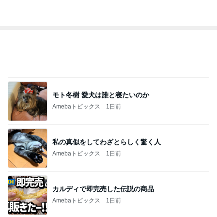
1
1
「吉田さんちのファミ
おうちと暮らしの
リー日記」Powered b
ピ 〜HOME&LI
y Ameba 吉田さんファ
吉田さんファミリー
yuki (ドキ子）
ミリーオフィシャルブ
ログ
2
2
☆やまあこ☆さんのデ
ほんとうに必要な
ィズニー日記
か持たない暮らし
ep Life Simple
☆やまあこ☆
yukiko
ンテリアのきろく
3
3
日々是甘露2〜ディズニ
１００均・カルデ
ー風味〜
好き！食いしん坊
らりん☆のブログ
甘露
☆きらりん☆
もっと見る
オフィシャルブロガーランキング
総合ランキング
すべて見る
1
2
3