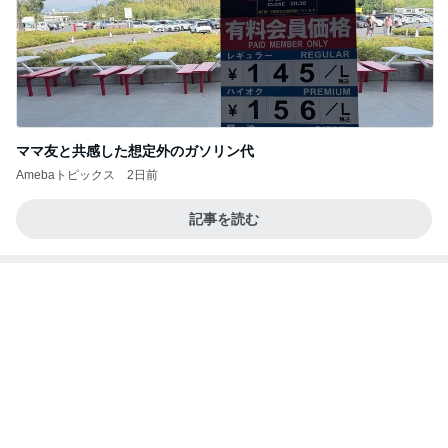
敬三さんも言いよったのよか。そうか。それは茂美
のしてはならない禁じ手だったな。陣内が言いよる
のよ
nanasantojiroのブログ
3日前
本当に嬉しかった美味しいお昼ごはん
Amebaトピックス
1日前
記事を読む