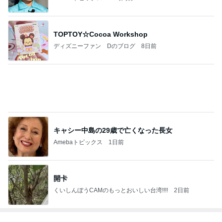
ポニョ子
2
ハムステルダム
ハムステルダム
3
失敗しない間取り相談 新築｜リフォーム 間取りア
ドバイザー 坂口亜希子
間取りアドバイザー 坂口亜希子
4
5
6
7
8
（仮称）建売
家と家族と私
～戸建てから
住友林業の家
子ども３人ア
M
りの買い方
注文住宅に住
づくりノート |
ラフォー専業
み替えました
実例と費用
主婦、東京通
～暮らしとと
勤圏に注文住
きどき子連れ
宅を建てる
もっと見る
旅と