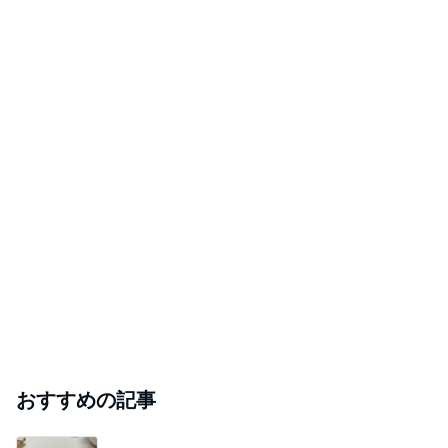
えた話し合い
だもんで家だがや
2026年8月5日
☆ずっと不満と文句な気がする☆
まさか4人の男の子のおかあさんになるなんて。
2026年8月5日
毎回同じおもてなしでもう新居も飽きたね
もものり
2026年8月5日
このハッシュタグの記事を見る
芸能人・有名人ブログ TOPへ
｢元こども店長｣加藤清史郎 喜びの報告
Amebaトピックス
13時間前