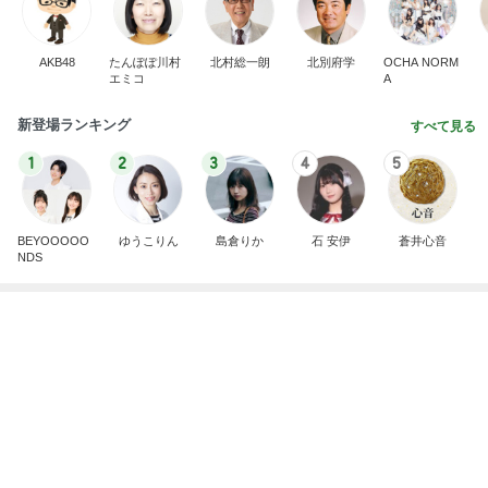
TOPTOY☆Cocoa Workshop
ディズニーファン Dのブログ
8日前
焼肉のタレで炒めた肉の冷やし中華
Amebaトピックス
1日前
有名なのかな！？
だいたひかるオフィシャルブログ Powered by Ame
2日前
ba