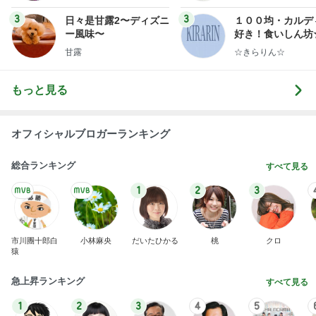
若乃花 とろろ蕎麦と餃子で一人飯
Amebaトピックス
10時間前
8月2日放送のTBS「週刊さんまとマツコ」先週に引
き続き出演します♪
植草美幸オフィシャルブログ Powered by Ameba
5日前
真野恵里菜 撮りたくなった空の写真
Amebaトピックス
1日前
開卡
くいしんぼうCAMのもっとおいしい台湾!!!!
2日前
価格改定後初めてのモーニングセット
Amebaトピックス
1日前