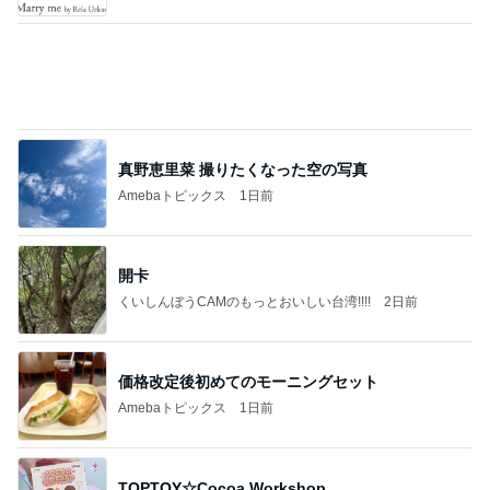
美優 大成功のセルフまつげパーマ
Amebaトピックス
15時間前
【ANAプレミアムクラス初体験】雷で50分遅延…
沖縄往復で分かった「余裕を買う」価値
華麗なるスタバマダム
2日前
娘の未来と家の安寧のための出費