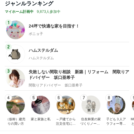
Amebaトピックス
1日前
私の真似をしてわざとらしく驚く人
Amebaトピックス
1日前
カルディで即完売した伝説の商品
Amebaトピックス
1日前
次世代掃除機がやってきた！！
Amebaトピックス
4時間前
8月までに決まる結婚に関する話
Amebaトピックス
1日前