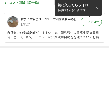
コスト削減（広告編）
気に入ったらフォロー
会員登録は不要です
すまい生協とローコストで治療院兼自宅を建てちゃう！！
フォロー
おたけ
自営業の独身鍼灸師が、すまい生協（福島県中央住宅生活協同組
合）と二人三脚でローコストの治療院兼自宅をを建てていくお話で
す☆彡
最近の画像つき記事
２ヶ月住んでみ
助成金申請結果
ＮＥＷパソコン
家屋調査リター
た感想
☆
ンズ
もっと見る