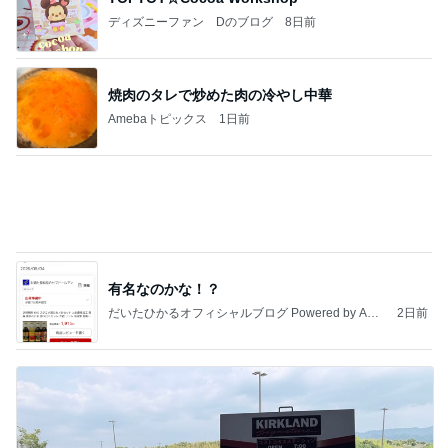
Amebaトピックス
16時間前
最近の香港で食べて感動したもの、いろいろまと
め！
香港在住えりのおいしい食べ歩きガイド
13日前
森口博子 姉が作ったタレに病み付き
Amebaトピックス
14時間前
地獄
日本人
1日前
だいた 4歳の子供を楽しませたい夏
Amebaトピックス
1日前