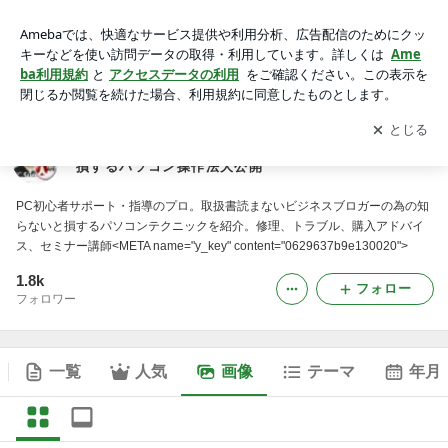
たった３分でPCの達人：PC初心者の為の知らないと損するパ
ソコン操作法大公開の画像
アプリをダウンロードして
ブログの更新通知
を受け取りまし
開く
ょう。
たった３分でPCの達人：PC初心者の為の知らないと
損するパソコン操作法大公開
PC初心者サポート・指導のプロ。取扱書読まないビジネスブロガーの為の知
らないと損するパソコンテクニックを紹介。修理、トラブル、購入アドバイ
ス、セミナー講師<META name="y_key" content="0629637b9e130020">
1.8k
フォロー
フォロワー
一覧
人気
画像
テーマ
年月