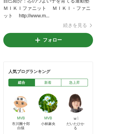
自己紹介：
芯のつよい子を育てる運動塾
ＭＩＫＩファニット ＭＩＫＩ・ファニ
ット http://www.m...
続きを見る
フォロー
人気ブログランキング
総合
新着
急上昇
MVB
MVB
1
市川團十郎
小林麻央
だいたひか
白猿
る