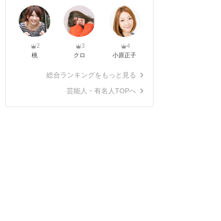
2
3
4
桃
クロ
小原正子
総合ランキングをもっと見る
芸能人・有名人TOPへ