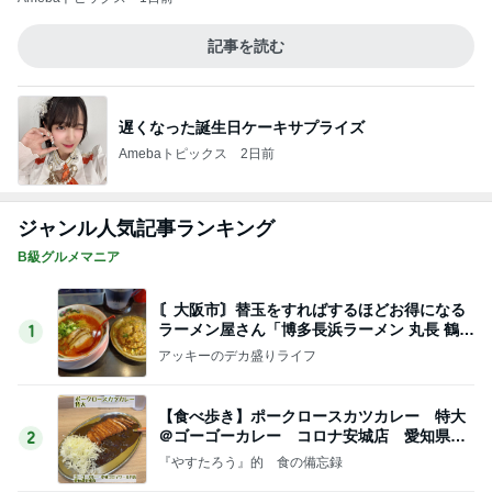
記事を読む
遅くなった誕生日ケーキサプライズ
Amebaトピックス
2日前
ジャンル人気記事ランキング
B級グルメマニア
〘大阪市〙替玉をすればするほどお得になる
ラーメン屋さん「博多長浜ラーメン 丸長 鶴見
1
緑店」
アッキーのデカ盛りライフ
【食べ歩き】ポークロースカツカレー 特大
＠ゴーゴーカレー コロナ安城店 愛知県安
2
城市
『やすたろう』的 食の備忘録