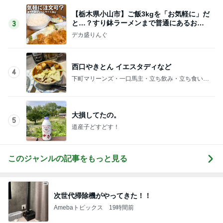
【栃木県小山市】ご飯3kgを「お気軽に」だ
と…？すり鉢ラーメンまで普通にあるお
3
店！！〜喜作さん〜
デカ盛りんぐ
西口やきとん イエスタディなど
4
下町マリーンズ・一口馬主・立ち飲み・立ち食いそ
ば
大損してたの。
5
道産子どすどす！
このジャンルの記事をもっと見る
次世代掃除機がやってきた！！
Amebaトピックス
19時間前