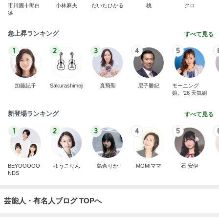
市川團十郎白
小林麻央
だいたひかる
桃
クロ
猿
急上昇ランキング
すべて見る
1
2
3
4
5
加藤紀子
Sakurashimeji
真飛聖
尼子勝紀
モーニング
娘。'26 天気組
新登場ランキング
すべて見る
1
2
3
4
5
BEYOOOOO
ゆうこりん
島倉りか
MOMIママ
石 安伊
NDS
芸能人・有名人ブログ TOPへ