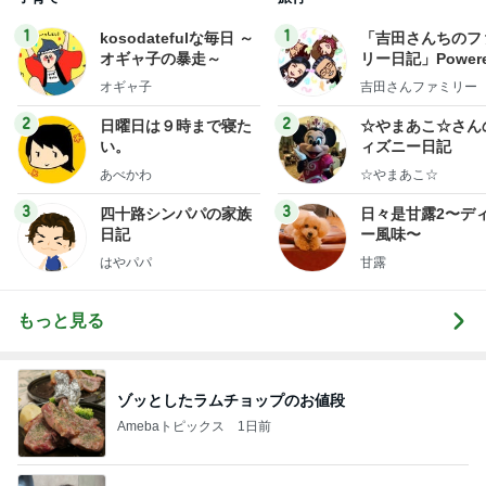
1
1
kosodatefulな毎日 ～
「吉田さんちのフ
オギャ子の暴走～
リー日記」Powere
y Ameba 吉田さ
オギャ子
吉田さんファミリー
ミリーオフィシャ
ログ
2
2
日曜日は９時まで寝た
☆やまあこ☆さん
い。
ィズニー日記
あべかわ
☆やまあこ☆
3
3
四十路シンパパの家族
日々是甘露2〜デ
日記
ー風味〜
はやパパ
甘露
もっと見る
ゾッとしたラムチョップのお値段
Amebaトピックス
1日前