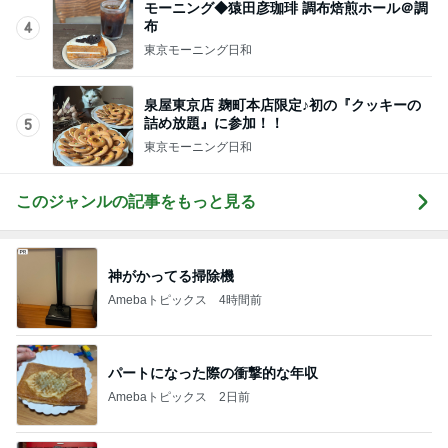
モーニング◆猿田彦珈琲 調布焙煎ホール＠調
布
4
東京モーニング日和
泉屋東京店 麹町本店限定♪初の『クッキーの
詰め放題』に参加！！
5
東京モーニング日和
このジャンルの記事をもっと見る
神がかってる掃除機
Amebaトピックス
4時間前
パートになった際の衝撃的な年収
Amebaトピックス
2日前