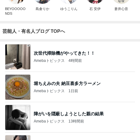
BEYOOOOO
島倉りか
ゆうこりん
石 安伊
蒼井心音
NDS
芸能人・有名人ブログ TOPへ
次世代掃除機がやってきた！！
Amebaトピックス
4時間前
堀ちえみの夫 納豆喜多方ラーメン
Amebaトピックス
1日前
障がいを隠蔽しようとした親の結果
Amebaトピックス
13時間前