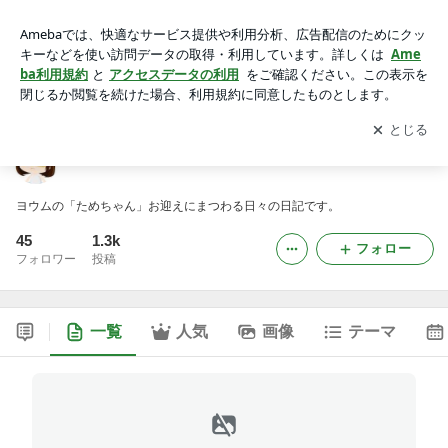
ヨウムのためちゃん日記 -5ページ目
アプリをダウンロードして
ブログの更新通知
を受け取りまし
開く
ょう。
ヨウムのためちゃん日記
ヨウムの「ためちゃん」お迎えにまつわる日々の日記です。
45
1.3k
フォロー
フォロワー
投稿
一覧
人気
画像
テーマ