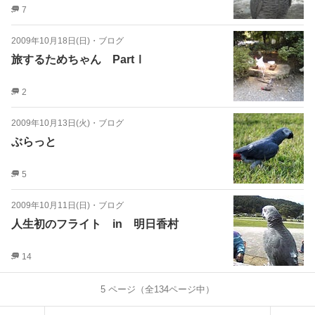
7
2009年10月18日(日)
・
ブログ
旅するためちゃん PartⅠ
2
2009年10月13日(火)
・
ブログ
ぶらっと
5
2009年10月11日(日)
・
ブログ
人生初のフライト in 明日香村
14
5
ページ（全
134
ページ中）