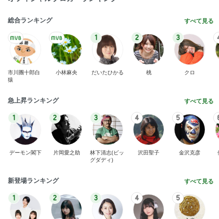
総合ランキング
すべて見る
1
2
3
市川團十郎白
小林麻央
だいたひかる
桃
クロ
猿
急上昇ランキング
すべて見る
1
2
3
4
5
デーモン閣下
片岡愛之助
林下清志(ビッ
沢田聖子
金沢克彦
グダディ)
新登場ランキング
すべて見る
1
2
3
4
5