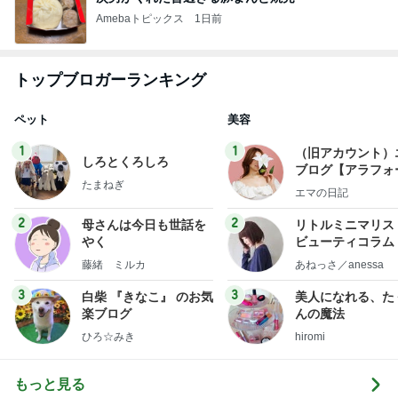
Amebaトピックス
1日前
トップブロガーランキング
ペット
美容
1
1
（旧アカウント）
しろとくろしろ
ブログ【アラフォ
たまねぎ
社売却セカンドラ
エマの日記
フ】
2
2
母さんは今日も世話を
リトルミニマリス
やく
ビューティコラム 
little minimalist'
藤緒 ミルカ
あねっさ／anessa
uty colum
3
3
白柴 『きなこ』 のお気
美人になれる、た
楽ブログ
んの魔法
ひろ☆みき
hiromi
もっと見る