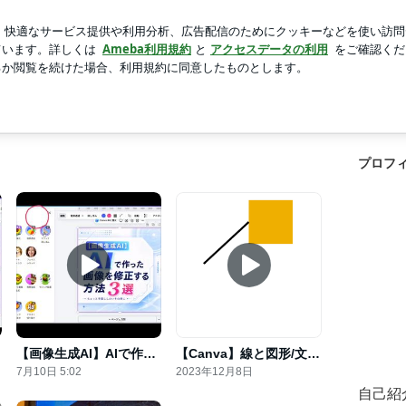
新規登録
ログイン
人気ブログ
 Design
ign
プロフ
【画像生成AI】AIで作った画像を修正する方法5選
【Canva】線と図形/文字がくっついてしまう問題
7月10日 5:02
2023年12月8日
自己紹