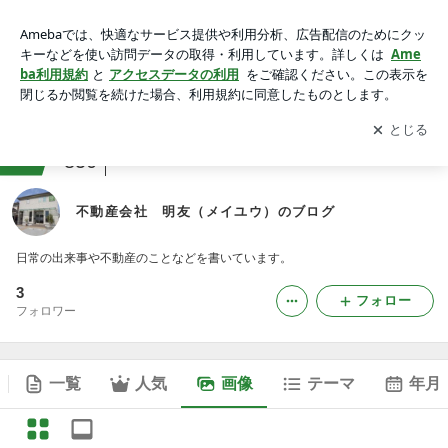
不動産会社 明友（メイユウ）のブログの画像
アプリをダウンロードして
ブログの更新通知
を受け取りまし
開く
ょう。
ranking
20代ジャンル
850
不動産会社 明友（メイユウ）のブログ
日常の出来事や不動産のことなどを書いています。
3
フォロー
フォロワー
一覧
人気
画像
テーマ
年月