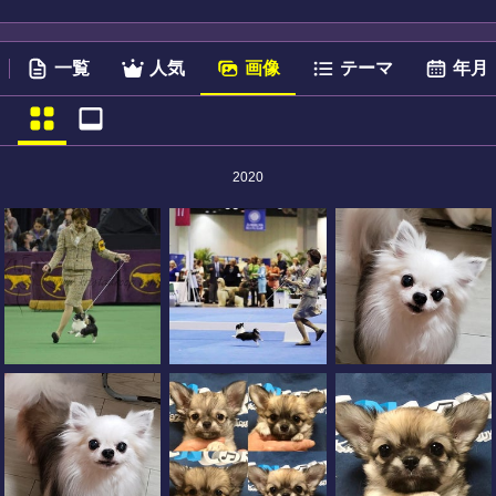
一覧
人気
画像
テーマ
年月
2020