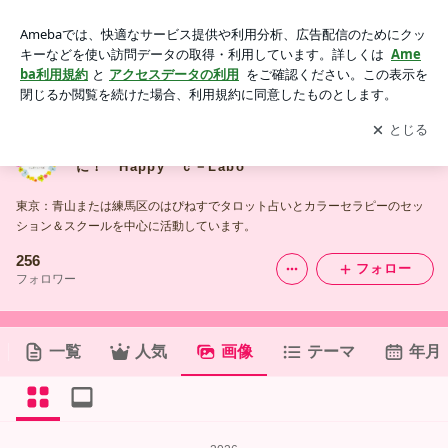
【青山・練馬】たくさんの「大好き」で人生をHappyに！ H
appy ｃ－Laboの画像
アプリをダウンロードして
ブログの更新通知
を受け取りまし
開く
ょう。
【青山・練馬】たくさんの「大好き」で人生をHappy
に！ Happy ｃ－Labo
東京：青山または練馬区のはぴねすでタロット占いとカラーセラピーのセッ
ション＆スクールを中心に活動しています。
256
フォロー
フォロワー
一覧
人気
画像
テーマ
年月