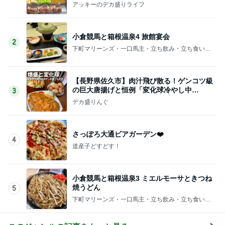
アッキーのデカ盛りライフ
小倉競馬と箱根温泉4 旅館宴会
2
下町マリーンズ・一口馬主・立ち飲み・立ち食いそ
ば
【長野県佐久市】肉汁飛び散る！ゲンコツ級
の巨大唐揚げと恒例「変化球冷やし中
3
華」！！〜李紅蘭さん〜
デカ盛りんぐ
さっぽろ大通ビアガーデン❤️
4
道産子どすどす！
小倉競馬と箱根温泉3 ミエルモーサときつね
焼うどん
5
下町マリーンズ・一口馬主・立ち飲み・立ち食いそ
ば