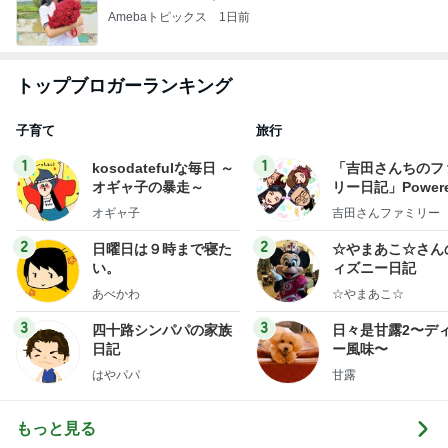
Amebaトピックス
1日前
トップブロガーランキング
子育て
旅行
1
1
kosodatefulな毎日 ～
「吉田さんちのフ
オギャ子の暴走～
リー日記」Powere
y Ameba 吉田さ
オギャ子
吉田さんファミリー
ミリーオフィシャ
ログ
2
2
日曜日は９時まで寝た
☆やまあこ☆さん
い。
ィズニー日記
あべかわ
☆やまあこ☆
3
3
四十路シンパパの家族
日々是甘露2〜デ
日記
ー風味〜
はやパパ
甘露
もっと見る