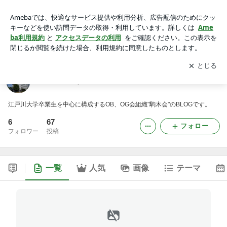
駒木会みんなのBLOG -2ページ目
アプリをダウンロードして
ブログの更新通知
を受け取りまし
開く
ょう。
駒木会みんなのBLOG
江戸川大学卒業生を中心に構成するOB、OG会組織"駒木会"のBLOGです。
6
67
フォロー
フォロワー
投稿
一覧
人気
画像
テーマ