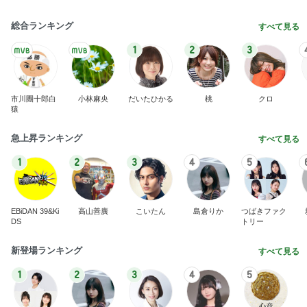
総合ランキング
すべて見る
1
2
3
市川團十郎白
小林麻央
だいたひかる
桃
クロ
猿
急上昇ランキング
すべて見る
1
2
3
4
5
EBiDAN 39&Ki
高山善廣
こいたん
島倉りか
つばきファク
DS
トリー
新登場ランキング
すべて見る
1
2
3
4
5