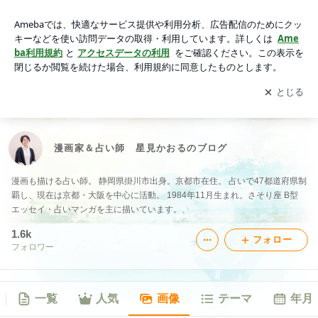
漫画家＆占い師 星見かおるのブログの画像
アプリをダウンロードして
ブログの更新通知
を受け取りまし
開く
ょう。
漫画家＆占い師 星見かおるのブログ
漫画も描ける占い師。 静岡県掛川市出身。京都市在住。 占いで47都道府県制
覇し、現在は京都・大阪を中心に活動。 1984年11月生まれ。さそり座 B型
エッセイ・占いマンガを主に描いています。、
1.6k
フォロー
フォロワー
一覧
人気
画像
テーマ
年月