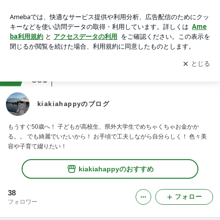
動画一覧｜kiakiahappyのブログ
アプリをダウンロードして
ブログの更新通知
を受け取りまし
開く
ょう。
ranking
ダイエット記録ジャンル
883
kiakiahappyのブログ
もうすぐ50歳へ！ 子どもが高校生、県外大学生でめちゃくちゃお金かか
る。。 でも綺麗でいたいから！ お手頃で工夫しながら自分らしく！ 色々美
容や子育て綴りたい！
kiakiahappyのおすすめ
38
フォロー
フォロワー