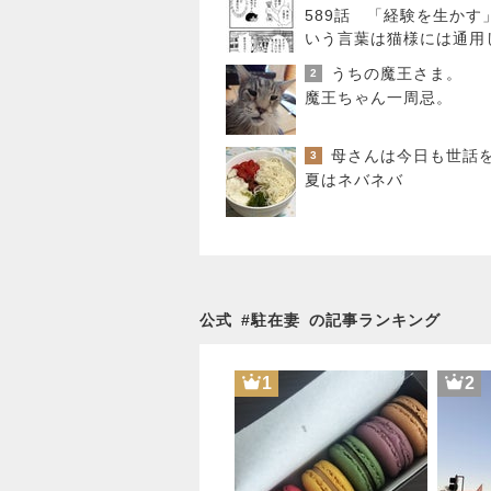
589話 「経験を生かす
いう言葉は猫様には通用
い
うちの魔王さま。
2
魔王ちゃん一周忌。
3
夏はネバネバ
公式
#
駐在妻
の記事ランキング
1
2