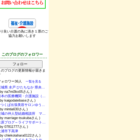
り良い介護の為に清き１票のご
協力お願いします
このブログのフォロワー
フォロー
このブログの更新情報が届きま
す
フォロワー36人
一覧を見る
茨城県 水戸 ひたちなか 県央アールポーセ・ポーセラーツとハーバリウム 「ラフィール」
 by na7mi3ko05さん )
日本の医療機関・介護施設（介護事業所）の新型コロナウイルス発生状況（都道府県単位）
 by kaigodatebaseさん )
✨つくば出張美容サロンゆう美✨在宅専門美容師が命の誕生から看送りまで健康にします。
 by mintia630さん )
茨城の仲人型結婚相談所 マリッジコンシェルジュ TSUKUBA ❤️フェアリーゴッドマザーayuの白魔術をかけれたら⭐️
 by marriage-tsukubaさん )
木原ブログ～ライフサポートコーチ～
 by 07811777さん )
土浦市下高津
 by chiekotahara0122さん )
つくば市 ネイル＆フットケア～角質ケア、手荒れケア、爪育成