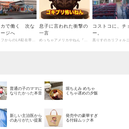
リカで働く 次な
息子に言われた衝撃の
コストコに、チ
テージへ
一言
ー。
アラフィフからのLA駐在帯同生活
めっちゃアメリカやねん『トラブルwithわんこ』
普通の子のママに
堀ちえみ めちゃ
なりたかった本音
くちゃ遅めの夕飯
新しい主治医から
発売中の豪華すぎ
のありがたい提案
る付録ムック本