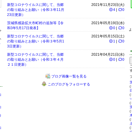
新型コロナウイルスに関して、当郷
2021年11月23日(火)
の取り組みとお願い（令和３年11月
4
|
0
23日更新）
茨城県感染拡大市町村の追加等【令
2021年05月19日(水)
和3年5月17日発表】
0
|
0
よ
や
新型コロナウイルスに関して、当郷
2021年05月15日(土)
い
の取り組みとお願い（令和３年5月1
1
|
0
る
3日更新）
新型コロナウイルスに関して、当郷
2021年04月21日(水)
の取り組みとお願い（令和３年４月
0
|
0
２１日更新）
ブログ画像一覧を見る
このブログをフォローする
(
、
(
和
(
、
和
(
等
(
、
(
和