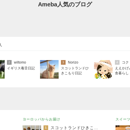
Ameba人気のブログ
人
wiltomo
Norizo
コク
2
3
4
イギリス毒舌日記
スコットランドひ
ええかげ
きこもり日記
舎暮らし
ヨーロッパからお届け
スイー
スコットランドひきこもり日記
1