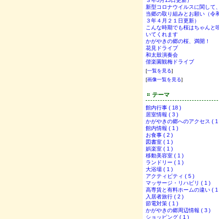
３年5月13日更新）
新型コロナウイルスに関して
当郷の取り組みとお願い（令
３年４月２１日更新）
こんな時期でも桜はちゃんと
いてくれます
かがやきの郷の桜、満開！
花見ドライブ
和太鼓演奏会
偕楽園観梅ドライブ
[
一覧を見る
]
[
画像一覧を見る
]
テーマ
館内行事 ( 18 )
居室情報 ( 3 )
かがやきの郷へのアクセス ( 1 
館内情報 ( 1 )
お食事 ( 2 )
図書室 ( 1 )
娯楽室 ( 1 )
移動美容室 ( 1 )
ランドリー ( 1 )
大浴場 ( 1 )
アクティビティ ( 5 )
マッサージ・リハビリ ( 1 )
高専賃と有料ホームの違い ( 1 
入居者旅行 ( 2 )
節電対策 ( 1 )
かがやきの郷周辺情報 ( 3 )
ショッピング ( 1 )