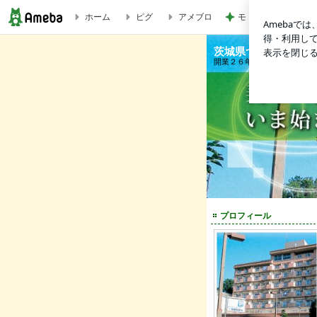
モト 妻も食べた酸
ホーム
ピグ
アメブロ
入居者様・ご家族様へお知らせ｜茨城県つくば市,土浦市の介護付有料老人ホーム
茨城県つくば市,土
開業２６年の老舗。蓄積され
プロフィール