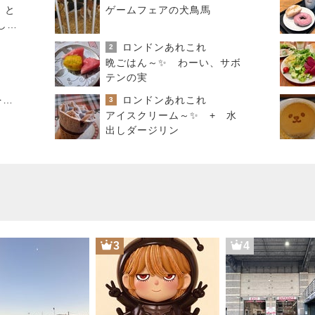
」と
ゲームフェアの犬鳥馬
しな
ロンドンあれこれ
2
晩ごはん～✨ わーい、サボ
テンの実
母さんは今日も世話をやく
ロンドンあれこれ
3
アイスクリーム～✨ + 水
出しダージリン
3
4