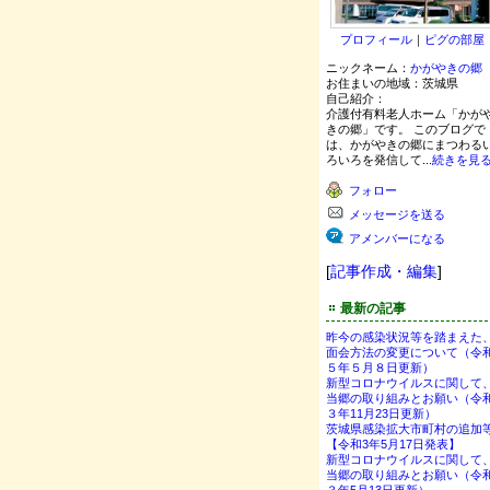
プロフィール
｜
ピグの部屋
ニックネーム：
かがやきの郷
お住まいの地域：
茨城県
自己紹介：
介護付有料老人ホーム「かが
きの郷」です。 このブログで
は、かがやきの郷にまつわる
ろいろを発信して...
続きを見
フォロー
メッセージを送る
アメンバーになる
[
記事作成・編集
]
最新の記事
昨今の感染状況等を踏まえた
面会方法の変更について（令
５年５月８日更新）
新型コロナウイルスに関して
当郷の取り組みとお願い（令
３年11月23日更新）
茨城県感染拡大市町村の追加
【令和3年5月17日発表】
新型コロナウイルスに関して
当郷の取り組みとお願い（令