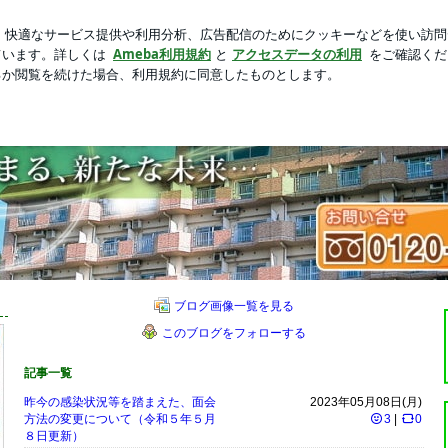
っぱすぎるプラム
新規登録
芸能人ブログ
人気ブログ
かがやきの郷
浦市の介護付有料老人ホームかがやきの郷
たノウハウ。有料老人ホームのパイオニア 介護付有料老人ホームかがやきの郷 公式ブログ
ブログ画像一覧を見る
このブログをフォローする
記事一覧
昨今の感染状況等を踏まえた、面会
2023年05月08日(月)
方法の変更について（令和５年５月
3
|
0
８日更新）