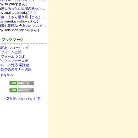
 by su-parejaさん )
高尾田あったか広場のあったかブログ
 by attaka-takoudaさん )
斎藤一人さん優良店【まるかん茨城石岡】癌ステージ４再発からの復活！気楽に気前よく生きてます♪障害児のママもやってます♪
 by marukan-ishiokaさん )
節電対策商品 今夏のオススメはどれ？
 by setsuden-taisakuさん )
ブックマーク
無垢材 フローリング
リフォーム土浦
リフォームつくば
ビジネスマナー大全
クレーム対応 電話編
女性の為のマナー講座
一覧を見る
※著作権についてのご注意