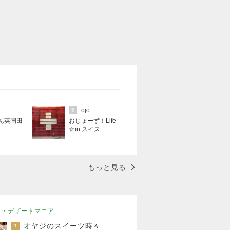
ojo
5
ん英国田
おじょーず！Life
☆in スイス
もっと見る
ツ・デザートマニア
オヤジのスイーツ時々ランニングブログ
1