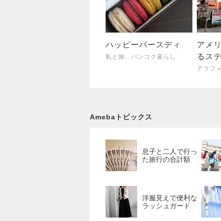
ハッピーバースディ
アメ
るス
私と旅、バンコク暮らし
Amebaトピックス
息子と二人で行っ
た旅行の合計額
洋服見えで便利な
ラッシュガード