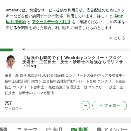
動画一覧｜【勉強のお時間です】Weekdayコンクリートブロ
グ 技術士・主任技士・技士・診断士の勉強ならモリマサノblo
アプリをダウンロードして
ブログの更新通知
を受け取りまし
開く
g
ょう。
ranking
6
試験・資格ジャンル
【勉強のお時間です】Weekdayコンクリートブログ
技術士・主任技士・技士・診断士の勉強ならモリマサ
ノblog
筆者 森 政伸 株式会社JIC代表取締役(コンクリート大好き/マッスル増量中)
技術士(建設部門:鋼コン,総合技術監理部門)ストレート合格 コンクリート主任
技士 コンクリート診断士 一級建築施工管理技士 他 コンクリート技士、主
任技士、診断士のメルマガ配信
757
フォロー
フォロワー
画像
テーマ
年月
動画
アメンバー