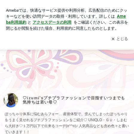
動画一覧｜♡izumi'sプチプラファッションで目指すいつまで
も気持ちは若い母♡
アプリをダウンロードして
ブログの更新通知
を受け取りまし
開く
ょう。
♡izumi'sプチプラファッションで目指すいつまでも
気持ちは若い母♡
ぽっちゃり体系に悩むあらフォー… 産後体型で、歪んでしまったぽっちゃり
をうまく見せれるプチプラファッションをご紹介♡ UNIQLO・ＧＵ・しまむ
ら大好き♡１万円以下で出来るコーデ(o^^o)♪ 人気商品なども含め色々と書い
ていきます！！