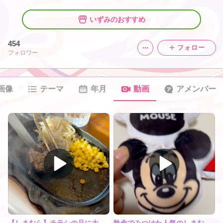
いずみのおすすめ
454
フォロー
フォロワー
画像
テーマ
年月
動画
アメンバー
【しまむら】チラシの品に大興奮してゲットしたもの
執念でみつけた人気のしまむらベビーカーグッズ