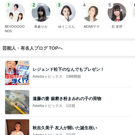
1
2
3
4
5
BEYOOOOO
島倉りか
ゆうこりん
MOMIママ
石 安伊
NDS
芸能人・有名人ブログ TOPへ
レジェンド松下のなんでもプレゼン！
Amebaトピックス
19時間前
遠藤の妻 歯磨き粉まみれの子の荷物
Amebaトピックス
1日前
秋吉久美子 友人が開いた誕生祝い
Amebaトピックス
2日前