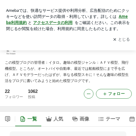
模型ブログ ・ Modellini Modellini -2ページ目
アプリをダウンロードして
ブログの更新通知
を受け取りまし
開く
ょう。
模型ブログ ・ Modellini Modellini
この模型ブログの管理者：イタロ。趣味の模型ジャンル：ＡＦＶ模型、飛行
機模型。ところが、オートバイや自動車、最近では船舶模型にまで手を広
げ、ＡＦＶモデラーだったはずが、単なる模型スキに！そんな趣味の模型生
活をブログに書いてみようと始めた模型ブログです。
22
1062
フォロー
フォロワー
投稿
一覧
人気
画像
テーマ