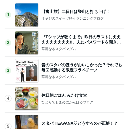
【富山旅】二日目は登山と打ち上げ！
1
オヤジのスイーツ時々ランニングブログ
『Tシャツが乾くまで』昨日のラストにええ
えええええええ!!。夫にパスワードを聞きま
2
した
華麗なるスタバマダム
昔のスタバのほうがおいしかった？それでも
毎回感動する限定フラペチーノ
3
華麗なるスタバマダム
休日朝ごはん みたけ食堂
4
ひとりでもまめにがんばるブログ
スタバ TEAVANA♡どうするのが正解！？
5