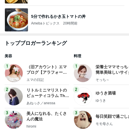
5分で作れるかき玉トマトの丼
Amebaトピックス
20時間前
トップブロガーランキング
美容
料理
1
1
（旧アカウント）エマ
栄養士ママそっち
ブログ【アラフォー会
簡単美味しいサイ
社売却セカンドライ
献立
エマの日記
そっち～
フ】
2
2
リトルミニマリストの
ゆうき酒場
ビューティコラム The
ゆうき
little minimalist's bea
あねっさ／anessa
uty colum
3
3
美人になれる、たくさ
毎日笑顔で過ごし
んの魔法
モモ母さん
hiromi