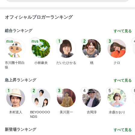
オフィシャルブロガーランキング
総合ランキング
すべて見る
1
2
3
市川團十郎白
小林麻央
だいたひかる
桃
クロ
猿
急上昇ランキング
すべて見る
1
2
3
4
5
木村直人
BEYOOOOO
美川憲一
吉岡淳
水森かおり
NDS
新登場ランキング
すべて見る