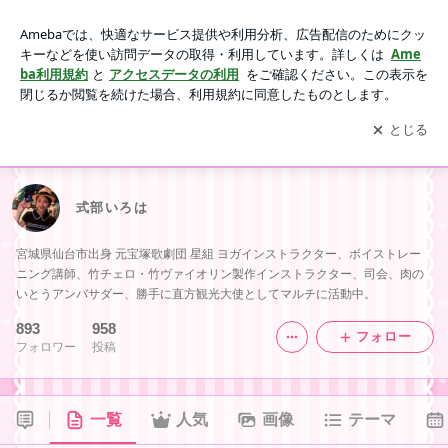
式部いろは -10ページ目
アプリをダウンロードして
ブログの更新通知
を受け取りまし
開く
ょう。
HOME
NEWS
WORKS
式部いろは
宮城県仙台市出身 元宝塚歌劇団 星組 ヨガインストラクター、ボイストレー
ニング講師、竹チェロ・竹ヴァイオリン製作インストラクター、司会、肉の
いとうアンバサダー、勝手に直方観光大使としてマルチに活動中。
893
958
フォロー
フォロワー
投稿
一覧
人気
画像
テーマ