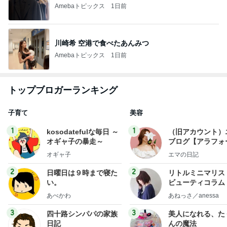
Amebaトピックス
1日前
川崎希 空港で食べたあんみつ
Amebaトピックス
1日前
トップブロガーランキング
子育て
美容
1
1
kosodatefulな毎日 ～
（旧アカウント）
オギャ子の暴走～
ブログ【アラフォ
社売却セカンドラ
オギャ子
エマの日記
フ】
2
2
日曜日は９時まで寝た
リトルミニマリス
い。
ビューティコラム 
little minimalist'
あべかわ
あねっさ／anessa
uty colum
3
3
四十路シンパパの家族
美人になれる、た
日記
んの魔法