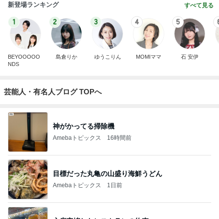
新登場ランキング
すべて見る
1
2
3
4
5
BEYOOOOO
島倉りか
ゆうこりん
MOMIママ
石 安伊
NDS
芸能人・有名人ブログ TOPへ
神がかってる掃除機
Amebaトピックス
16時間前
目標だった丸亀の山盛り海鮮うどん
Amebaトピックス
1日前