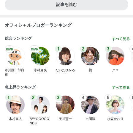
記事を読む
オフィシャルブロガーランキング
総合ランキング
すべて見る
1
2
3
市川團十郎白
小林麻央
だいたひかる
桃
クロ
猿
急上昇ランキング
すべて見る
1
2
3
4
5
木村直人
BEYOOOOO
美川憲一
吉岡淳
水森かおり
NDS