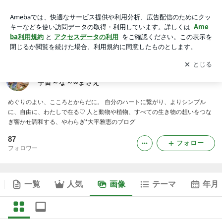
見えるものと見えないものをつなぎ響かせ調和する ∞宇宙～な
～∞まさえの画像
アプリをダウンロードして
ブログの更新通知
を受け取りまし
開く
ょう。
見えるものと見えないものをつなぎ響かせ調和する ∞
宇宙～な～∞まさえ
めぐりのよい、こころとからだに。 自分のハートに繋がり、よりシンプル
に、自由に、わたしで在る♡ 人と動物や植物、すべての生き物の想いをつな
ぎ響かせ調和する、やわらぎ*大平雅恵のブログ
87
フォロー
フォロワー
一覧
人気
画像
テーマ
年月