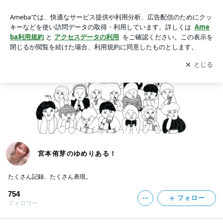
宮本侑芽のゆめりある！の画像
アプリをダウンロードして
ブログの更新通知
を受け取りまし
開く
ょう。
宮本侑芽のゆめりある！
たくさん記録、たくさん表現。
754
フォロー
フォロワー