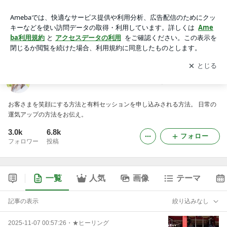
生徒さま実績1000人！スピ起業で華を咲かせるプロ -2ページ
目
アプリをダウンロードして
ブログの更新通知
を受け取りまし
開く
ょう。
生徒さま実績1000人！スピ起業で華を咲かせるプロ
お客さまを笑顔にする方法と有料セッションを申し込みされる方法。 日常の
運気アップの方法をお伝え。
3.0k
6.8k
フォロー
フォロワー
投稿
一覧
人気
画像
テーマ
記事の表示
絞り込みなし
2025-11-07 00:57:26
・
★ヒーリング