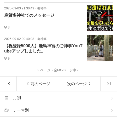
2025-09-03 21:30:49
・
御神事
麻賀多神社でのメッセージ
3
2025-09-02 00:40:08
・
御神事
【祝登録5000人】鹿島神宮のご神事YouT
ubeアップしました。
9
2
ページ（全
685
ページ中）
前のページ
次のページ
月別
テーマ別