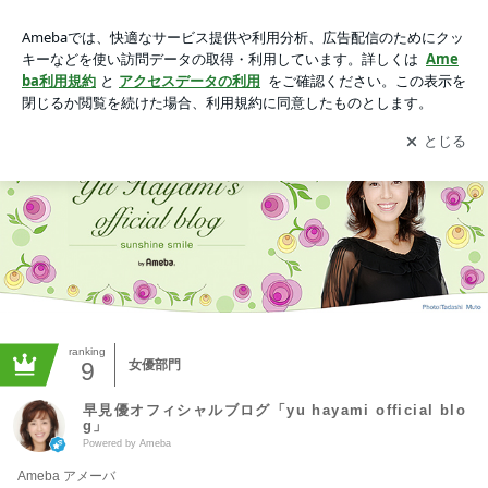
早見優オフィシャルブログ「yu hayami official blog」Powered
by Amebaの画像
アプリをダウンロードして
ブログの更新通知
を受け取りまし
開く
ょう。
ranking
9
女優部門
早見優オフィシャルブログ「yu hayami official blo
g」
Powered by Ameba
Ameba アメーバ