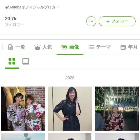
Amebaオフィシャルブロガー
20.7k
フォロー
フォロワー
一覧
人気
画像
テーマ
年月
2026