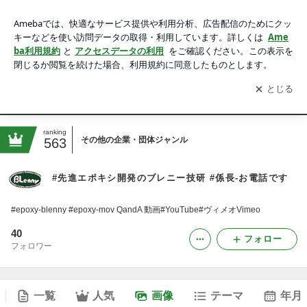
#先進エポキシ開発のブレニー技研 #係長-お電話ですの画像
アプリをダウンロードして
ブログの更新通知
を受け取りまし
開く
ょう。
Ameblo
Home
12345678 #さび止め三兄弟でタンク#さび止め内面コーティ
ranking
その他の企業・団体ジャンル
563
#先進エポキシ開発のブレニー技研 #係長-お電話です
#epoxy-blenny #epoxy-mov QandA 動画#YouTube#ヴィメオVimeo
40
フォロー
フォロワー
一覧
人気
画像
テーマ
年月