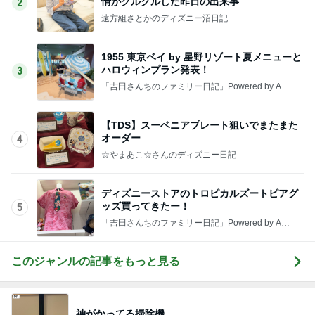
情がグルグルした昨日の出来事
2
遠方組さとかのディズニー沼日記
1955 東京ベイ by 星野リゾート夏メニューと
ハロウィンプラン発表！
3
「吉田さんちのファミリー日記」Powered by Ame
ba 吉田さんファミリーオフィシャルブログ
【TDS】スーベニアプレート狙いでまたまた
オーダー
4
☆やまあこ☆さんのディズニー日記
ディズニーストアのトロピカルズートピアグ
ッズ買ってきたー！
5
「吉田さんちのファミリー日記」Powered by Ame
ba 吉田さんファミリーオフィシャルブログ
このジャンルの記事をもっと見る
神がかってる掃除機