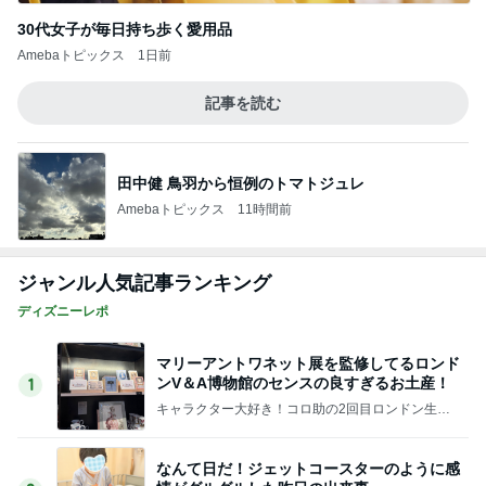
30代女子が毎日持ち歩く愛用品
Amebaトピックス
1日前
記事を読む
田中健 鳥羽から恒例のトマトジュレ
Amebaトピックス
11時間前
ジャンル人気記事ランキング
ディズニーレポ
マリーアントワネット展を監修してるロンド
ンV＆A博物館のセンスの良すぎるお土産！
1
キャラクター大好き！コロ助の2回目ロンドン生活
にっき★
なんて日だ！ジェットコースターのように感