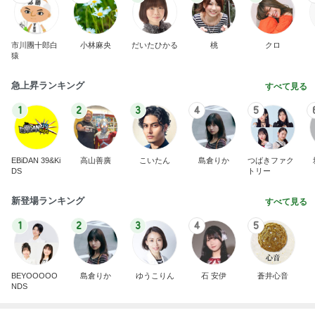
市川團十郎白
小林麻央
だいたひかる
桃
クロ
猿
急上昇ランキング
すべて見る
1
2
3
4
5
EBiDAN 39&Ki
高山善廣
こいたん
島倉りか
つばきファク
DS
トリー
新登場ランキング
すべて見る
1
2
3
4
5
BEYOOOOO
島倉りか
ゆうこりん
石 安伊
蒼井心音
NDS