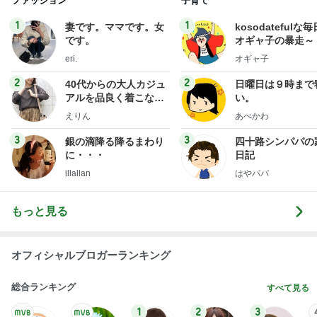
ファッション
子育て
1
1
妻です。ママです。女
kosodatefulな毎
です。
オギャ子の暴走～
eri.
オギャ子
2
2
40代からの大人カジュ
日曜日は９時まで
アルを品良く着こなす
い。
ファッションブログ
えりん
あべかわ
3
3
銀の滴降る降るまわり
四十路シンパパの
に・・・
日記
illallan
はやパパ
もっと見る
オフィシャルブロガーランキング
総合ランキング
すべて見る
1
2
3