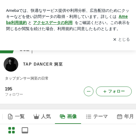
TAP DANCER 洞至の画像
アプリをダウンロードして
ブログの更新通知
を受け取りまし
開く
ょう。
ranking
ダンス・バレエジャンル
562
TAP DANCER 洞至
タップダンサー洞至の日常
195
フォロー
フォロワー
一覧
人気
画像
テーマ
年月