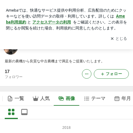
飛騨高山 馬場農機商会の業務日記の画像
アプリをダウンロードして
ブログの更新通知
を受け取りまし
開く
ょう。
飛騨高山 馬場農機商会の業務日記
最新の農機から良質な中古農機まで満足をご提案いたします。
17
フォロー
フォロワー
一覧
人気
画像
テーマ
年月
2018